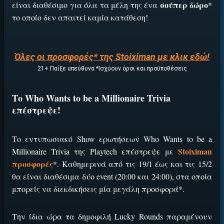
σούπερ δώρο
είναι διαθέσιμο για όλα τα μέλη της ένα
*
το οποίο δεν απαιτεί καμία κατάθεση!
Όλες οι προσφορές* της Stoiximan με κλικ εδώ!
21+ Παίξε υπεύθυνα *Ισχύουν όροι και προϋποθέσεις
Το Who Wants to be a Millionaire Trivia
επέστρεψε!
Το εντυπωσιακό Show ερωτήσεων Who Wants to be a
Stoiximan
Millionaire Trivia της Playtech επέστρεψε με
προσφορές
*. Καθημερινά από τις 19/1 έως και τις 15/2
θα είναι διαθέσιμα δύο event (20:00 και 24:00), στα οποία
μπορείς να διεκδικήσεις μία μεγάλη προσφορά*.
Την ίδια ώρα τα δημοφιλή Lucky Rounds παραμένουν