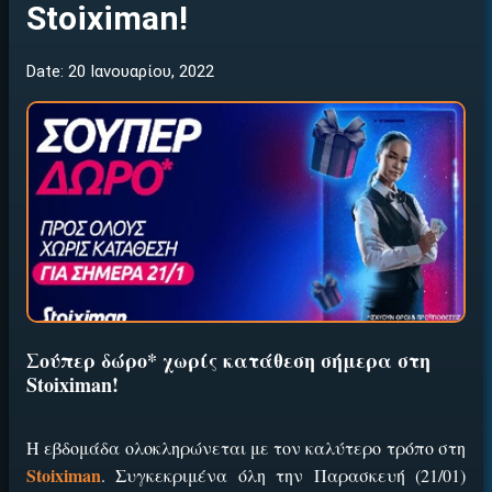
Stoiximan!
Date: 20 Ιανουαρίου, 2022
Σούπερ δώρο* χωρίς κατάθεση σήμερα στη
Stoiximan!
Η εβδομάδα ολοκληρώνεται με τον καλύτερο τρόπο στη
Stoiximan
. Συγκεκριμένα όλη την Παρασκευή (21/01)