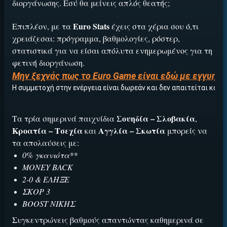
διοργάνωσης.
Εσύ θα μείνεις απλός θεατής;
Euro
Stats
Επιπλέον, με τα
έχεις στα χέρια σου ό,τι
χρειάζεσαι: πρόγραμμα, βαθμολογίες, ρόστερ,
στατιστικά για να είσαι απόλυτα ενημερωμένος για τη
φετινή διοργάνωση.
Μην ξεχνάς πως το Euro Game είναι εδώ με εγγυημέ
Η συμμετοχή στην ενέργεια είναι δωρεάν και δεν απαιτείται καμί
ΕΓΚΡΙΣΗ ΑΠΟ ΑΡΧΟΝΤΑ ΕΓΚΡΙΣΗ ΑΠΟ ΑΡΧΟΝΤΑ
Σουηδία – Σλοβακία
Τα τρία σημερινά παιχνίδια
,
Κροατία – Τσεχία
Αγγλία – Σκωτία
και
μπορείς να
τα απολαύσεις με:
0% γκανιότα
*
*
MONEY BACK
2-0 &
ΕΛΗΞΕ
ΣΚΟΡ 3
BOOST
ΝΙΚΗΣ
Συγκεντρώνεις βαθμούς απαντώντας καθημερινά σε