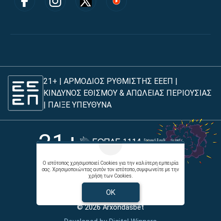
21+ | ΑΡΜΟΔΙΟΣ ΡΥΘΜΙΣΤΗΣ ΕΕΕΠ |
ΚΙΝΔΥΝΟΣ ΕΘΙΣΜΟΥ & ΑΠΩΛΕΙΑΣ ΠΕΡΙΟΥΣΙΑΣ
|
ΠΑΙΞΕ ΥΠΕΥΘΥΝΑ
21+
Ο ιστότοπος χρησιμοποιεί Cookies για την καλύτερη εμπειρία
σας. Χρησιμοποιώντας αυτόν τον ιστότοπο, συμφωνείτε με την
χρήση των Cookies.
Όροι χρήσης |
Πολιτική απορρήτου |
Επικοινωνήστε με τον Άρχοντα
OK
© 2026 Arxondasbet