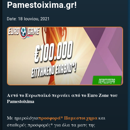
Pamestoixima.gr!
Date: 18 Ιουνίου, 2021
Αυτό το Ευρωπαϊκό περνάει από το Euro Zone του
Pamestoixima
προσφορά* Παμεστοιχημα
Με ημερολόγιο
και
σταθερές προσφορές* για όλα τα ματς της