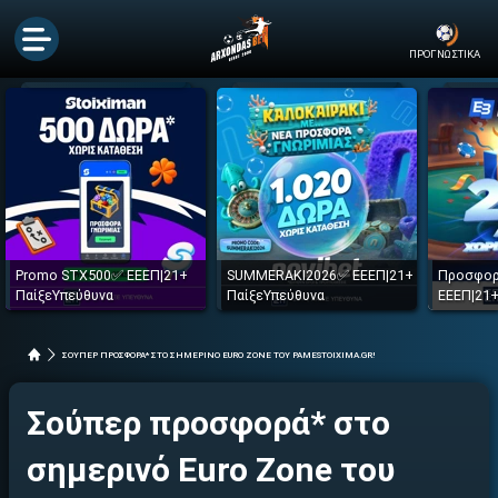
ΠΡΟΓΝΩΣΤΙΚΑ
Promo STX500✅ ΕΕΕΠ|21+
SUMMERAKI2026✅ ΕΕΕΠ|21+
Προσφορ
ΠαίξεΥπεύθυνα
ΠαίξεΥπεύθυνα
ΕΕΕΠ|21+
ΣΟΥΠΕΡ ΠΡΟΣΦΟΡΑ* ΣΤΟ ΣΗΜΕΡΙΝΟ EURO ZONE ΤΟΥ PAMESTOIXIMA.GR!
Σούπερ προσφορά* στο
σημερινό Euro Zone του