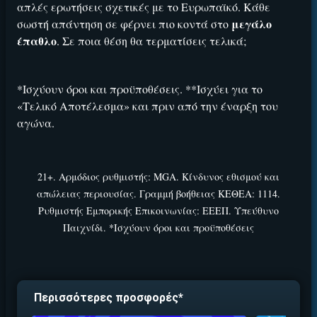
απλές ερωτήσεις σχετικές με το Ευρωπαϊκό. Κάθε
μεγάλο
σωστή απάντηση σε φέρνει πιο κοντά στο
έπαθλο
. Σε ποια θέση θα τερματίσεις τελικά;
ΕΓΚΡΙΣΗ ΑΠΟ ΑΡΧΟΝΤΑ ΕΓΚΡΙΣΗ ΑΠΟ ΑΡΧΟΝΤΑ
*Ισχύουν όροι και προϋποθέσεις. **Ισχύει για το
«Τελικό Αποτέλεσμα» και πριν από την έναρξη του
αγώνα.
21+. Αρμόδιος ρυθμιστής: MGA. Κίνδυνος εθισμού και
απώλειας περιουσίας. Γραμμή βοήθειας ΚΕΘΕΑ: 1114.
Ρυθμιστής Εμπορικής Επικοινωνίας: ΕΕΕΠ. Υπεύθυνο
Παιχνίδι. *Ισχύουν όροι και προϋποθέσεις
Περισσότερες προσφορές*