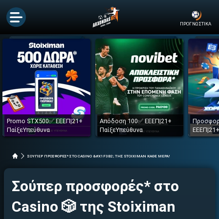
ΠΡΟΓΝΩΣΤΙΚΑ
Promo STX500✅ ΕΕΕΠ|21+
Απόδοση 100✅ ΕΕΕΠ|21+
Προσφορ
ΠαίξεΥπεύθυνα
ΠαίξεΥπεύθυνα
ΕΕΕΠ|21+
ΣΟΥΠΕΡ ΠΡΟΣΦΟΡΕΣ* ΣΤΟ CASINO &#X1F3B2; ΤΗΣ STOIXIMAN ΚΑΘΕ ΜΕΡΑ!
Σούπερ προσφορές* στο
Casino 🎲 της Stoiximan