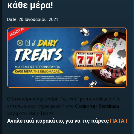
κάθε μέρα!
Date: 20 Ιανουαρίου, 2021
O
Ιανουάριος έχει πάρει “φωτιά” με τις καθημερινές
Casino
της
Stoiximan
εντυπωσιακές προσφορές* στο
χάρη στα
Daily
Treats
!
Αναλυτικά παρακάτω, για να τις πάρεις 
ΠΑΤΑ ΕΔ