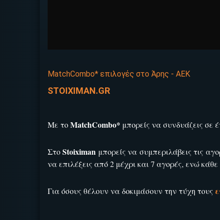
MatchCombo* επιλογές στο Άρης - ΑΕΚ
STOIXIMAN.GR
MatchCombo*
Με το
μπορείς να συνδυάζεις σε έ
Stoiximan
Στο
μπορείς να συμπεριλάβεις τις αγο
να επιλέξεις από 2 μέχρι και 7 αγορές, ενώ κάθ
ε
Για όσους θέλουν να δοκιμάσουν την τύχη τους