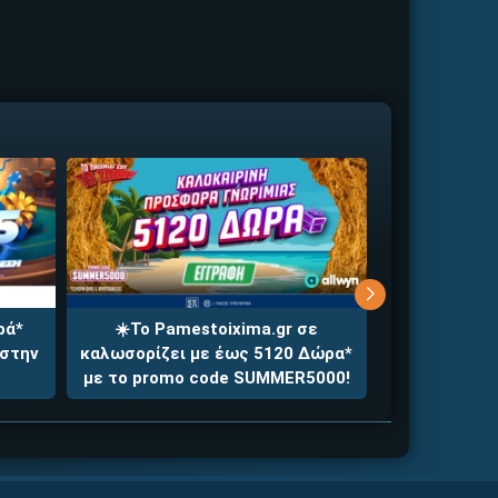
ρά*
☀️To Pamestoixima.gr σε
🎁SUPER 
 στην
καλωσορίζει με έως 5120 Δώρα*
ΚΑΤΑΘΕΣΗ
με το promo code SUMMER5000!