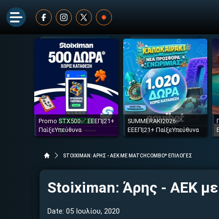
Promo STX500✅ ΕΕΕΠ|21+
SUMMERAKI2026✅
ΠαίξεΥπεύθυνα
ΕΕΕΠ|21+ ΠαίξεΥπεύθυνα
STOIXIMAN: ΑΡΗΣ - ΑΕΚ ΜΕ MATCHCOMBO* ΕΠΙΛΟΓΕΣ
Stoiximan: Άρης - ΑΕΚ 
Date: 05 Ιουλίου, 2020