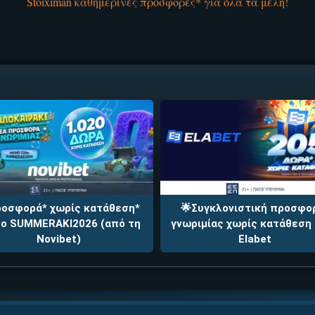
Stoiximan καθημερινές προσφορές* για όλα τα μέλη!
ροσφορά* χωρίς κατάθεση*
🌟Συγκλονιστική προσφο
το SUMMERAKI2026 (από τη
γνωριμίας χωρίς κατάθεση
Novibet)
Elabet