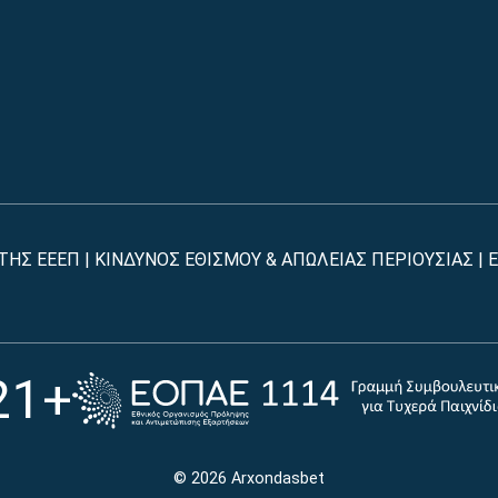
Βρέθη
Εύκ
ΤΗΣ ΕΕΕΠ | ΚΙΝΔΥΝΟΣ ΕΘΙΣΜΟΥ & ΑΠΩΛΕΙΑΣ ΠΕΡΙΟΥΣΙΑΣ |
Ε
Άμε
Γρή
21+
ΕΕΕΠ | 2
© 2026 Arxondasbet