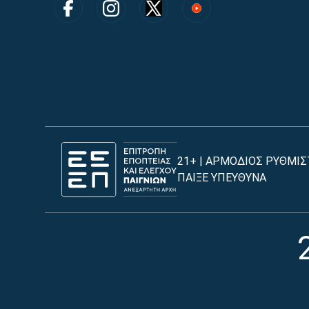
21+ | ΑΡΜΟΔΙΟΣ ΡΥΘΜΙΣ
ΠΑΙΞΕ ΥΠΕΥΘΥΝΑ