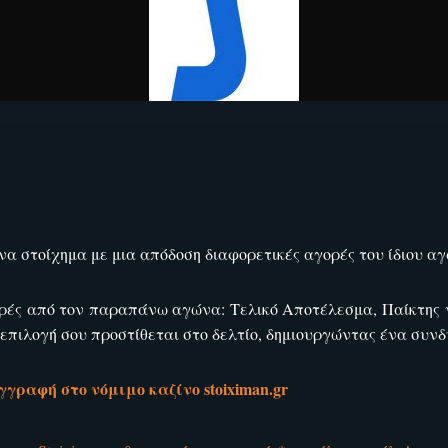
να στοίχημα με μια απόδοση διαφορετικές αγορές του ίδιου α
ρές από τον παραπάνω αγώνα: Τελικό Αποτέλεσμα, Παίκτης να
ε επιλογή σου προστίθεται στο δελτίο, δημιουργώντας ένα συνδ
γγραφή στο νόμιμο καζίνο stoiximan.gr