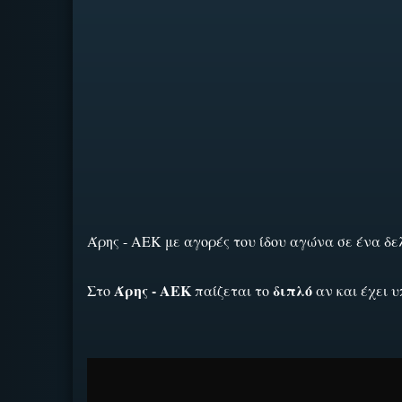
Άρης - ΑΕΚ με αγορές του ίδου αγώνα σε ένα δε
Άρης - ΑΕΚ
διπλό
Στο
παίζεται το
αν και έχει υ