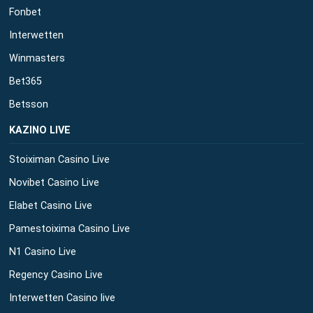
Fonbet
Interwetten
Winmasters
Bet365
Betsson
ΚΑΖΙΝΟ LIVE
Stoiximan Casino Live
Novibet Casino Live
Elabet Casino Live
Pamestoixima Casino Live
N1 Casino Live
Regency Casino Live
Interwetten Casino live