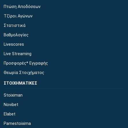
Πτώση Αποδόσεων
Τζίροι Αγώνων
Στατιστικά
Βαθμολογίες
Livescores
Live Streaming
Προσφορές* Εγγραφής
Θεωρία Στοιχήματος
ΣΤΟΙΧΗΜΑΤΙΚΕΣ
Stoiximan
Novibet
Elabet
Pamestoixima