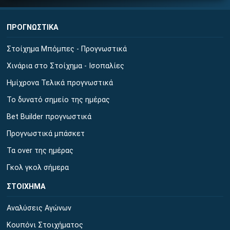
ΕΓΚΡΙΣΗ ΑΠΟ ΑΡΧΟΝΤΑ ΕΓΚΡΙΣΗ ΑΠΟ ΑΡΧΟΝΤΑ
ΠΡΟΓΝΩΣΤΙΚΑ
Στοίχημα Μπόμπες - Προγνωστικά
Χινάρια στο Στοίχημα - Ισοπαλίες
Εύκολη εγγραφή
Άμεση ταυτοποίηση
Ημίχρονα Τελικά προγνωστικά
Γρήγορες αναλήψεις
Το δυνατό σημείο της ημέρας
Bet Builder προγνωστικά
↪ΠΑΙΞΕ ΝΟΜΙΜΑ
Προγνωστικά μπάσκετ
ΕΕΕΠ | 21+ | ΠΑΙΞΕ ΥΠΕΥΘΥΝΑ
Τα over της ημέρας
Γκολ γκολ σήμερα
ΣΤΟΙΧΗΜΑ
Αναλύσεις Αγώνων
Κουπόνι Στοιχήματος