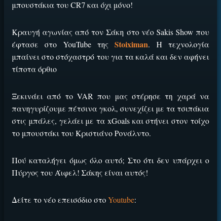
μπουστάκια του CR7 και όχι μόνο!
Κραυγή αγωνίας από τον Σάκη στο νέο Sakis Show που
Stoiximan
έφτασε στο YouTube της
. Η τεχνολογία
ΕΓΚΡΙΣΗ ΑΠΟ ΑΡΧΟΝΤΑ ΕΓΚΡΙΣΗ ΑΠΟ ΑΡΧΟΝΤΑ
μπαίνει στο στόχαστρό του για τα καλά και δεν αφήνει
τίποτα όρθιο
Ξεκινάει από το VAR που μας στέρησε τη χαρά να
πανηγυρίζουμε πέτσινα γκολ, συνεχίζει με τα τσιπάκια
στις μπάλες, γελάει με τα xGoals και στήνει στον τοίχο
το μπουστάκι του Κριστιάνο Ρονάλντο.
Πού καταλήγει όμως όλο αυτό; Στο ότι δεν υπάρχει ο
Πύργος του Άιφελ! Σάκης είναι αυτός!
Δείτε το νέο επεισόδιο στο
Youtube
: