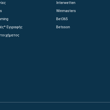
γίες
Interwetten
es
Winmasters
aming
Bet365
ές* Εγγραφής
Betsson
Στοιχήματος
Βρέθη