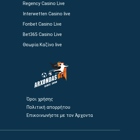
Regency Casino Live
Interwetten Casino live
Fonbet Casino Live
Bet365 Casino Live
Θεωρία Καζίνο live
Όροι χρήσης
Πολιτική απορρήτου
Επικοινωνήστε με τον Άρχοντα
κε στοιχηματική με: