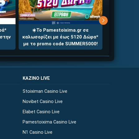
ρά*
☀️To Pamestoixima.gr σε
🎁SUPER 
 στην
καλωσορίζει με έως 5120 Δώρα*
ΚΑΤΑΘΕΣΗ
με το promo code SUMMER5000!
ΚΑΖΙΝΟ LIVE
Stoiximan Casino Live
Novibet Casino Live
Elabet Casino Live
Pamestoixima Casino Live
N1 Casino Live