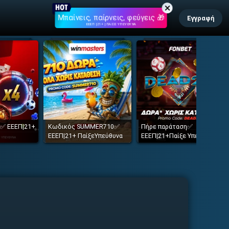
Μπαίνεις, παίρνεις, φεύγεις 🎁
Εγγραφή
ΕΕΕΠ | 21+ | ΠΑΙΞΕ ΥΠΕΥΘΥΝΑ
*✅ ΕΕΕΠ|21+
Κωδικός SUMMER710✅
Πήρε παράταση✅
ΕΕΕΠ|21+ ΠαίξεΥπεύθυνα
ΕΕΕΠ|21+Παίξε Υπεύθυνα