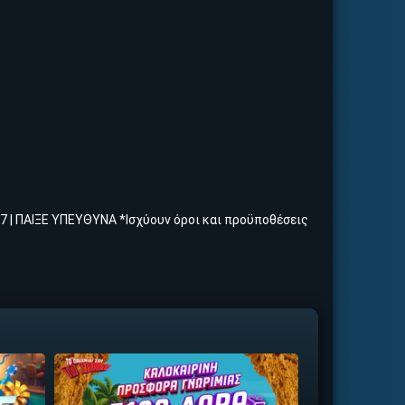
| ΠΑΙΞΕ ΥΠΕΥΘΥΝΑ *Ισχύουν όροι και προϋποθέσεις