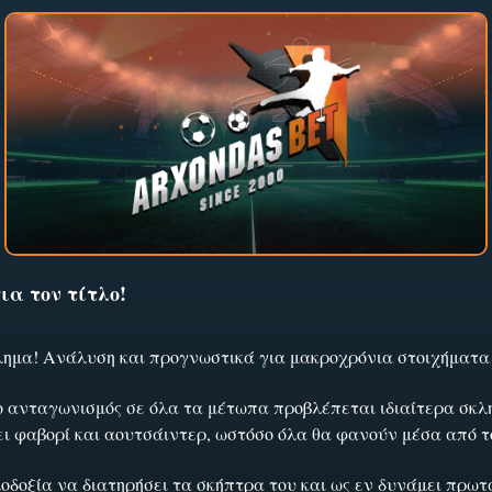
ια τον τίτλο!
λημα! Ανάλυση και προγνωστικά για μακροχρόνια στοιχήματα
ο ανταγωνισμός σε όλα τα μέτωπα προβλέπεται ιδιαίτερα σκληρό
ι φαβορί και αουτσάιντερ, ωστόσο όλα θα φανούν μέσα από τ
δοξία να διατηρήσει τα σκήπτρα του και ως εν δυνάμει πρωτα