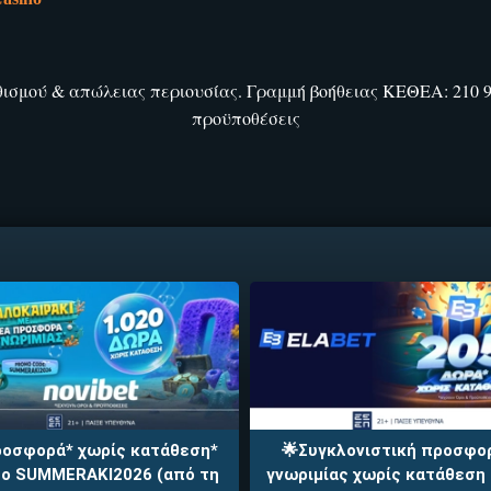
θισμού & απώλειας περιουσίας. Γραμμή βοήθειας ΚΕΘΕΑ: 210 9
προϋποθέσεις
ροσφορά* χωρίς κατάθεση*
🌟Συγκλονιστική προσφο
το SUMMERAKI2026 (από τη
γνωριμίας χωρίς κατάθεση