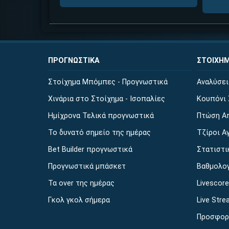
ΠΡΟΓΝΩΣΤΙΚΑ
ΣΤΟΙΧΗ
Στοίχημα Μπόμπες - Προγνωστικά
Αναλύσε
Χινάρια στο Στοίχημα - Ισοπαλίες
Κουπόνι 
Ημίχρονα Τελικά προγνωστικά
Πτώση Α
Το δυνατό σημείο της ημέρας
Τζίροι Α
Bet Builder προγνωστικά
Στατιστι
Προγνωστικά μπάσκετ
Βαθμολο
Τα over της ημέρας
Livescor
Γκολ γκολ σήμερα
Live Stre
Προσφορ