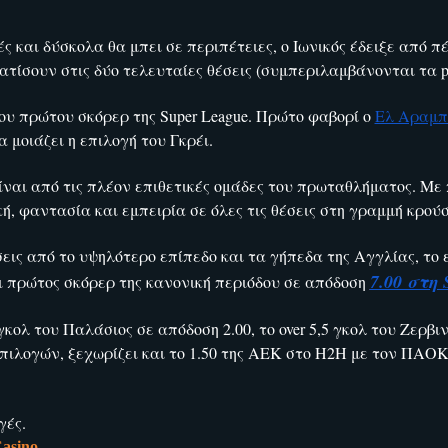
αι δύσκολα θα μπει σε περιπέτειες, ο Ιωνικός έδειξε από πέρ
τίσουν στις δύο τελευταίες θέσεις (συμπεριλαμβάνονται τα pla
υ πρώτου σκόρερ της Super League. Πρώτο φαβορί ο
Ελ Αραμπί
 μοιάζει η επιλογή του Γκρέι.
ίναι από τις πλέον επιθετικές ομάδες του πρωταθλήματος. Με 
, φαντασία και εμπειρία σε όλες τις θέσεις στη γραμμή κρούσ
ις από το υψηλότερο επίπεδο και τα γήπεδα της Αγγλίας, το 
7.00 στη 
ι πρώτος σκόρερ της κανονική περιόδου σε απόδοση
 γκολ του Παλάσιος σε απόδοση 2.00, το over 5,5 γκολ του Ζερβιν
 επιλογών, ξεχωρίζει και το 1.50 της ΑΕΚ στο H2H με τον ΠΑΟ
γές.
Casino