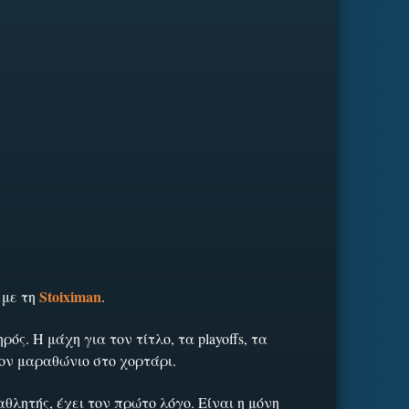
Stoiximan
 με τη
.
ς. Η μάχη για τον τίτλο, τα playoffs, τα
ον μαραθώνιο στο χορτάρι.
θλητής, έχει τον πρώτο λόγο. Είναι η μόνη