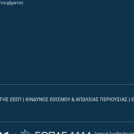
Στοιχήματος
Βρέθη
Εύκ
ΤΗΣ ΕΕΕΠ | ΚΙΝΔΥΝΟΣ ΕΘΙΣΜΟΥ & ΑΠΩΛΕΙΑΣ ΠΕΡΙΟΥΣΙΑΣ |
Ε
Άμε
Γρή