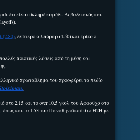
σι ότι είναι σκληρό καρύδι. Λεβαδειακός και
yoffs).
 (2.80)
, δεύτερο ο Σπόραρ (4.50) και τρίτο ο
πολλές ποιοτικές λύσεις από τη μέση και
ης.
ελληνικό πρωτάθλημα του προσφέρει το πεδίο
Stoiximan.
ιό στο 2.15 και το over 10,5 γκολ του Αραούχο στο
Κ, όπως και το 1.53 του Παναθηναϊκού στο H2H με