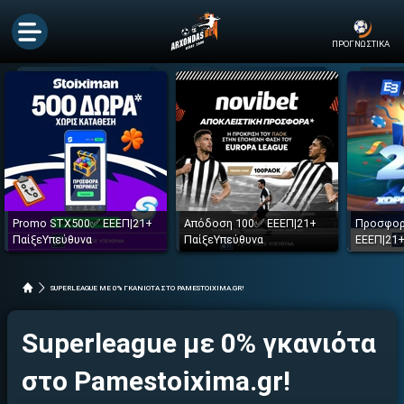
ΠΡΟΓΝΩΣΤΙΚΑ
Promo STX500✅ ΕΕΕΠ|21+
Απόδοση 100✅ ΕΕΕΠ|21+
Προσφορ
ΠαίξεΥπεύθυνα
ΠαίξεΥπεύθυνα
ΕΕΕΠ|21+
SUPERLEAGUE ΜΕ 0% ΓΚΑΝΙΟΤΑ ΣΤΟ PAMESTOIXIMA.GR!
Superleague με 0% γκανιότα
στο Pamestoixima.gr!