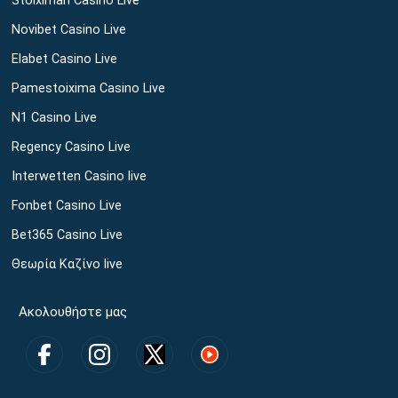
Stoiximan Casino Live
Novibet Casino Live
Elabet Casino Live
Pamestoixima Casino Live
N1 Casino Live
Regency Casino Live
Interwetten Casino live
Fonbet Casino Live
Bet365 Casino Live
Θεωρία Καζίνο live
Ακολουθήστε μας