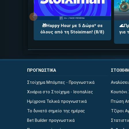
🎁Happy Hour με 5 Δώρα* σε
🌊Π
όλους από τη Stoiximan! (8/8)
για 
ΠΡΟΓΝΩΣΤΙΚΑ
ΣΤΟΙΧΗ
Στοίχημα Μπόμπες - Προγνωστικά
Αναλύσε
Χινάρια στο Στοίχημα - Ισοπαλίες
Κουπόνι 
Ημίχρονα Τελικά προγνωστικά
Πτώση Α
Το δυνατό σημείο της ημέρας
Τζίροι Α
Bet Builder προγνωστικά
Στατιστι