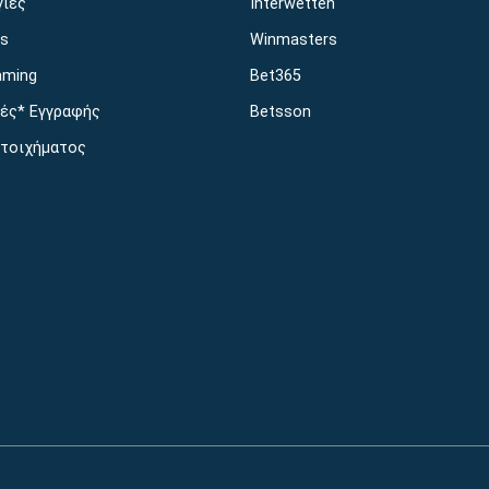
γίες
Interwetten
es
Winmasters
aming
Bet365
ές* Εγγραφής
Betsson
Στοιχήματος
Βρέθη
Εύκ