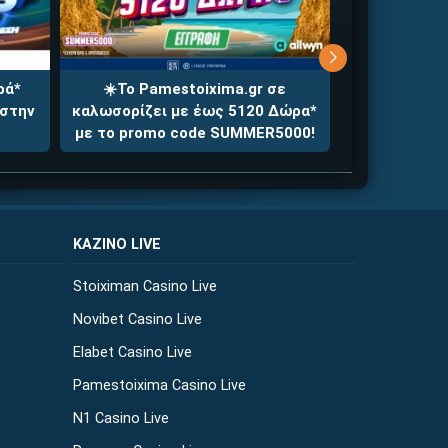
ρά*
☀️To Pamestoixima.gr σε
🎁SUPER 
 στην
καλωσορίζει με έως 5120 Δώρα*
ΚΑΤΑΘΕΣΗ
με το promo code SUMMER5000!
ΚΑΖΙΝΟ LIVE
Stoiximan Casino Live
Novibet Casino Live
Elabet Casino Live
Pamestoixima Casino Live
N1 Casino Live