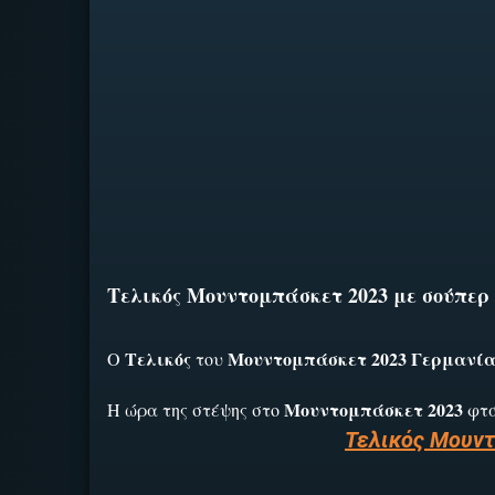
Τελικός Μουντομπάσκετ 2023 με σούπερ 
Τελικός
Μουντομπάσκετ 2023
Γερμανία
Ο
του
Μουντομπάσκετ 2023
Η ώρα της στέψης στο
φτά
Τελικός Μουντ