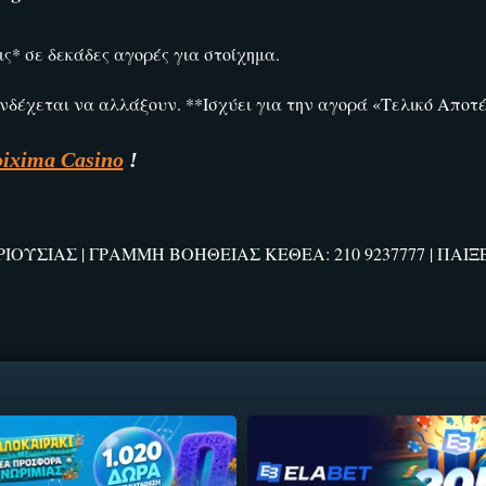
ς* σε δεκάδες αγορές για στοίχημα.
ενδέχεται να αλλάξουν. **Ισχύει για την αγορά «Τελικό Απο
ixima Casino
!
ΟΥΣΙΑΣ | ΓΡΑΜΜΗ ΒΟΗΘΕΙΑΣ ΚΕΘΕΑ: 210 9237777 | ΠΑΙΞΕ 