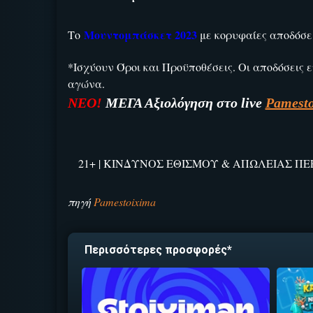
Μουντομπάσκετ 2023
Το
με κορυφαίες αποδόσει
*Ισχύουν Όροι και Προϋποθέσεις. Οι αποδόσεις 
αγώνα.
ΝΕΟ!
ΜΕΓΑ Αξιολόγηση στο live
Pamesto
21+ | ΚΙΝΔΥΝΟΣ ΕΘΙΣΜΟΥ & ΑΠΩΛΕΙΑΣ ΠΕΡΙ
πηγή
Pamestoixima
Περισσότερες προσφορές*