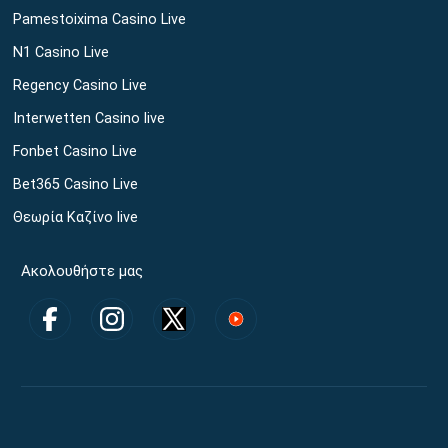
Pamestoixima Casino Live
N1 Casino Live
Regency Casino Live
Interwetten Casino live
Fonbet Casino Live
Bet365 Casino Live
Θεωρία Καζίνο live
Ακολουθήστε μας