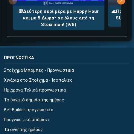
Άμεση ταυτοποίηση
Γρήγορες αναλήψεις
🎁Δεύτερη σερί μέρα με Happy Hour
🌊Προσφορ
και με 5 Δώρα* σε όλους από τη
SUMMERA
↪ΠΑΙΞΕ ΝΟΜΙΜΑ
Stoiximan! (9/8)
ΕΕΕΠ | 21+ | ΠΑΙΞΕ ΥΠΕΥΘΥΝΑ
ΠΡΟΓΝΩΣΤΙΚΑ
Στοίχημα Μπόμπες - Προγνωστικά
Χινάρια στο Στοίχημα - Ισοπαλίες
Ημίχρονα Τελικά προγνωστικά
Το δυνατό σημείο της ημέρας
Bet Builder προγνωστικά
Προγνωστικά μπάσκετ
Τα over της ημέρας