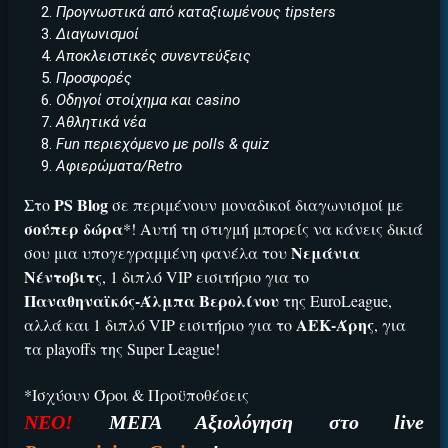
ΕΓΚΡΙΣΗ ΑΠΟ ΑΡΧΟΝΤΑ ΕΓΚΡΙΣΗ ΑΠΟ ΑΡΧΟΝΤΑ
Προγνωστικά από καταξιωμένους tipsters
Διαγωνισμοί
Αποκλειστικές συνεντεύξεις
Προσφορές
Οδηγοί στοίχημα και casino
Αθλητικά νέα
Fun περιεχόμενο με polls & quiz
Αφιερώματα/Retro
PS Blog
Στο
σε περιμένουν μοναδικοί διαγωνισμοί με
σούπερ δώρα
*! Αυτή τη στιγμή μπορείς να κάνεις δικιά
Νεμάνια
σου μια υπογεγραμμένη φανέλα του
Νέντοβιτς
, 1 διπλό VIP εισιτήριο για το
Παναθηναϊκός-Άλμπα Βερολίνου
της EuroLeague,
ΑΕΚ-Άρης
αλλά και 1 διπλό VIP εισιτήριο για το
, για
τα
playoffs
της
Super
League
!
*Ισχύουν Όροι & Προϋποθέσεις
ΝΕΟ!
ΜΕΓΑ Αξιολόγηση στο live