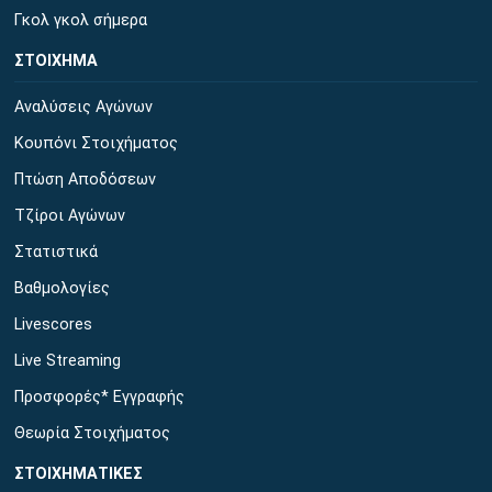
Γκολ γκολ σήμερα
ΣΤΟΙΧΗΜΑ
Αναλύσεις Αγώνων
Κουπόνι Στοιχήματος
Πτώση Αποδόσεων
Τζίροι Αγώνων
Στατιστικά
Βαθμολογίες
Livescores
Live Streaming
Προσφορές* Εγγραφής
Θεωρία Στοιχήματος
ΣΤΟΙΧΗΜΑΤΙΚΕΣ