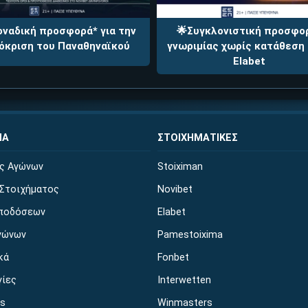
οναδική προσφορά* για την
🌟Συγκλονιστική προσφο
όκριση του Παναθηναϊκού
γνωριμίας χωρίς κατάθεση
Elabet
ΜΑ
ΣΤΟΙΧΗΜΑΤΙΚΕΣ
ις Αγώνων
Stoiximan
Στοιχήματος
Novibet
ποδόσεων
Elabet
γώνων
Pamestoixima
κά
Fonbet
γίες
Interwetten
es
Winmasters