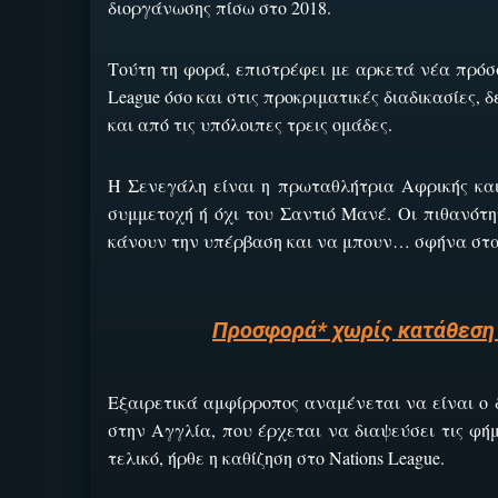
διοργάνωσης πίσω στο 2018.
Τούτη τη φορά, επιστρέφει με αρκετά νέα πρόσ
League
όσο και στις προκριματικές διαδικασίες, 
και από τις υπόλοιπες τρεις ομάδες.
Η Σενεγάλη είναι η πρωταθλήτρια Αφρικής και
συμμετοχή ή όχι του Σαντιό Μανέ. Οι πιθανότη
κάνουν την υπέρβαση και να μπουν… σφήνα στα
Προσφορά* χωρίς κατάθεση μ
Εξαιρετικά αμφίρροπος αναμένεται να είναι ο 
στην Αγγλία, που έρχεται να διαψεύσει τις φή
τελικό, ήρθε η καθίζηση στο
Nations
League
.