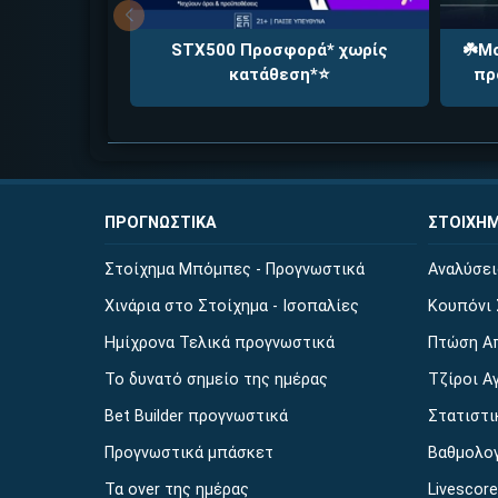
STX500 Προσφορά* χωρίς
☘️Μ
κατάθεση*⭐
πρ
ΠΡΟΓΝΩΣΤΙΚΑ
ΣΤΟΙΧΗ
Στοίχημα Μπόμπες - Προγνωστικά
Αναλύσε
Χινάρια στο Στοίχημα - Ισοπαλίες
Κουπόνι 
Ημίχρονα Τελικά προγνωστικά
Πτώση Α
Το δυνατό σημείο της ημέρας
Τζίροι Α
Bet Builder προγνωστικά
Στατιστι
Προγνωστικά μπάσκετ
Βαθμολο
Τα over της ημέρας
Livescor