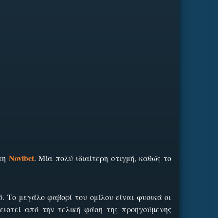
Novibet
στη
. Μία πολύ ιδιαίτερη στιγμή, καθώς το
. Το μεγάλο φαβορί του ομίλου είναι φυσικά οι
ειστεί από την τελική φάση της προηγούμενης