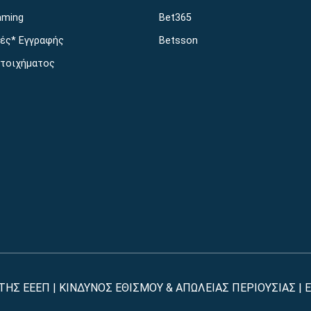
aming
Bet365
ές* Εγγραφής
Betsson
Στοιχήματος
Βρέθη
Εύκ
ΤΗΣ ΕΕΕΠ | ΚΙΝΔΥΝΟΣ ΕΘΙΣΜΟΥ & ΑΠΩΛΕΙΑΣ ΠΕΡΙΟΥΣΙΑΣ |
Ε
Άμε