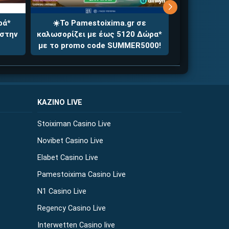
ρά*
☀️To Pamestoixima.gr σε
🎁SUPER 
 στην
καλωσορίζει με έως 5120 Δώρα*
ΚΑΤΑΘΕΣΗ
με το promo code SUMMER5000!
ΚΑΖΙΝΟ LIVE
Stoiximan Casino Live
Novibet Casino Live
Elabet Casino Live
Pamestoixima Casino Live
N1 Casino Live
Regency Casino Live
Interwetten Casino live