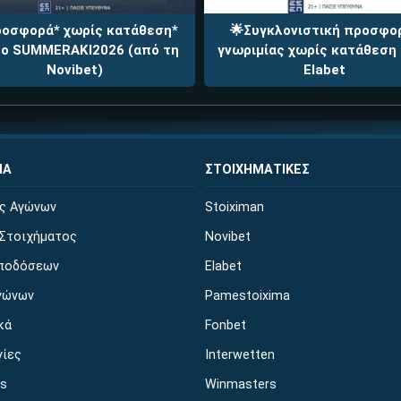
ροσφορά* χωρίς κατάθεση*
🌟Συγκλονιστική προσφο
το SUMMERAKI2026 (από τη
γνωριμίας χωρίς κατάθεση
Novibet)
Elabet
ΜΑ
ΣΤΟΙΧΗΜΑΤΙΚΕΣ
ις Αγώνων
Stoiximan
Στοιχήματος
Novibet
ποδόσεων
Elabet
γώνων
Pamestoixima
κά
Fonbet
γίες
Interwetten
es
Winmasters