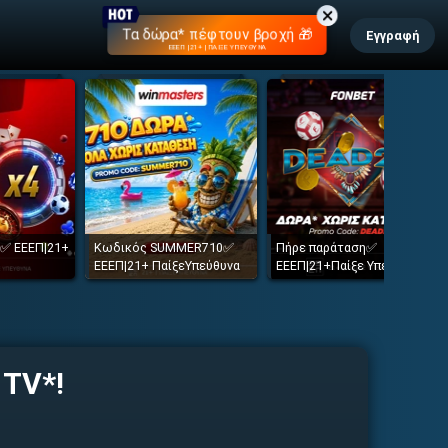
Τα δώρα* πέφτουν βροχή 🎁
Εγγραφή
ΕΕΕΠ | 21+ | ΠΑΙΞΕ ΥΠΕΥΘΥΝΑ
*✅ ΕΕΕΠ|21+
Κωδικός SUMMER710✅
Πήρε παράταση✅
ΕΕΕΠ|21+ ΠαίξεΥπεύθυνα
ΕΕΕΠ|21+Παίξε Υπεύθυνα
 TV*!