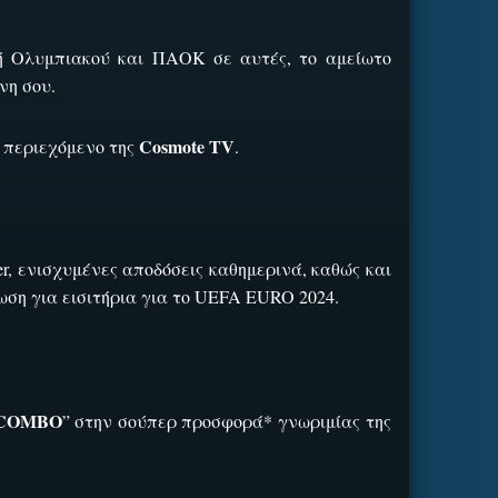
ή Ολυμπιακού και ΠΑΟΚ σε αυτές, το αμείωτο
νη σου.
Cosmote TV
 περιεχόμενο της
.
er, ενισχυμένες αποδόσεις καθημερινά, καθώς και
ρωση για εισιτήρια για το UEFA EURO 2024.
COMBO
” στην σούπερ προσφορά* γνωριμίας της