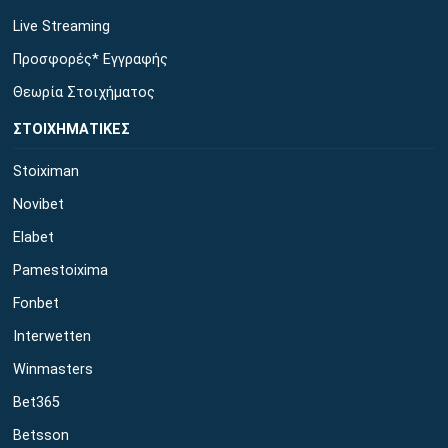
Live Streaming
Προσφορές* Εγγραφής
Θεωρία Στοιχήματος
ΣΤΟΙΧΗΜΑΤΙΚΕΣ
Stoiximan
Novibet
Elabet
Pamestoixima
Fonbet
Interwetten
Winmasters
Bet365
Betsson