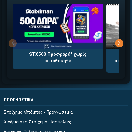
ΕΓΚΡΙΣΗ ΑΠΟ ΑΡΧΟΝΤΑ ΕΓΚΡΙΣΗ ΑΠΟ ΑΡΧΟΝΤΑ
Βρέθηκε στοιχηματική με:
STX500 Προσφορά* χωρίς
🦅Π
κατάθεση*⭐
αποδόσε
Εύκολη εγγραφή
Άμεση ταυτοποίηση
Γρήγορες αναλήψεις
ΠΡΟΓΝΩΣΤΙΚΑ
↪ΠΑΙΞΕ ΝΟΜΙΜΑ
Στοίχημα Μπόμπες - Προγνωστικά
ΕΕΕΠ | 21+ | ΠΑΙΞΕ ΥΠΕΥΘΥΝΑ
Χινάρια στο Στοίχημα - Ισοπαλίες
Ημίχρονα Τελικά προγνωστικά