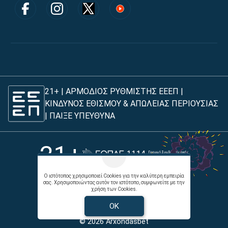
21+ | ΑΡΜΟΔΙΟΣ ΡΥΘΜΙΣΤΗΣ ΕΕΕΠ |
ΚΙΝΔΥΝΟΣ ΕΘΙΣΜΟΥ & ΑΠΩΛΕΙΑΣ ΠΕΡΙΟΥΣΙΑΣ
|
ΠΑΙΞΕ ΥΠΕΥΘΥΝΑ
21+
Ο ιστότοπος χρησιμοποιεί Cookies για την καλύτερη εμπειρία
σας. Χρησιμοποιώντας αυτόν τον ιστότοπο, συμφωνείτε με την
χρήση των Cookies.
Όροι χρήσης |
Πολιτική απορρήτου |
Επικοινωνήστε με τον Άρχοντα
OK
© 2026 Arxondasbet