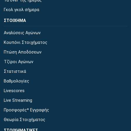
Τα over της ημέρας
Γκολ γκολ σήμερα
ΣΤΟΙΧΗΜΑ
Αναλύσεις Αγώνων
Κουπόνι Στοιχήματος
Πτώση Αποδόσεων
Τζίροι Αγώνων
Στατιστικά
Βαθμολογίες
Livescores
Live Streaming
Προσφορές* Εγγραφής
Θεωρία Στοιχήματος
ΣΤΟΙΧΗΜΑΤΙΚΕΣ