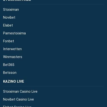
Stoiximan
Novibet
Elabet
Pamestoixima
Fonbet
Interwetten
Winmasters
Bet365
Betsson
ΚΑΖΙΝΟ LIVE
Stoiximan Casino Live
Novibet Casino Live