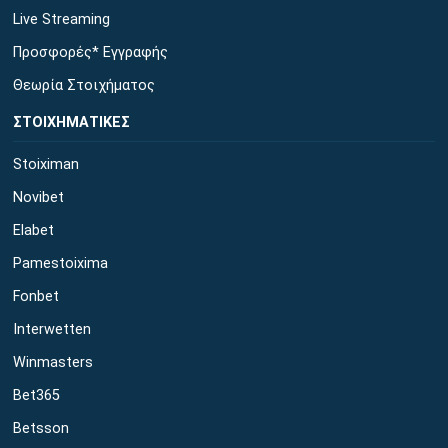
Live Streaming
Προσφορές* Εγγραφής
Θεωρία Στοιχήματος
ΣΤΟΙΧΗΜΑΤΙΚΕΣ
Stoiximan
Novibet
Elabet
Pamestoixima
Fonbet
Interwetten
Winmasters
Bet365
Betsson