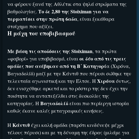
να φέρουν ξανά της Αθλέτικ στα ψηλά στρώματα της
Το δε 2,80 της
Stoiximan
για να
βαθμολογίας.
τερματίσει στην πρώτη 6αδα
, είναι ξεκάθαρα
στοίχημα που αξίζει.
Η μάχη του υποβιβασμού
Με βάση τις αποδόσεις της
Stoiximan
, τα πρώτα
οι δύο από τις τρεις
«φαβορί» για υποβιβασμό, είναι
ομάδες που ανέβηκαν από τη Β΄ Κατηγορί
α (Χιρόνα,
Βαγιαδολίδ) μαζί με την Κάντιθ που πέρυσι σώθηκε την
Χιρόνα
τελευταία αγωνιστική και την Έλτσε. Η
όντως,
δεν ενισχύθηκε αρκετά και το ρόστερ της δεν έχει την
ποιότητα να ανταπεξέλθει στις δυσκολίες της
Βαγιαδολίδ
κατηγορίας. Η
είναι πιο περίεργη ιστορία
καθώς έκανε καλές μεταγραφικές κινήσεις.
Κάντιθ
Η
έχει καλή ομάδα (παρότι κινδύνεψε μέχρι
τέλους πέρυσι) και με τη δύναμη της έδρας (μιλάμε για