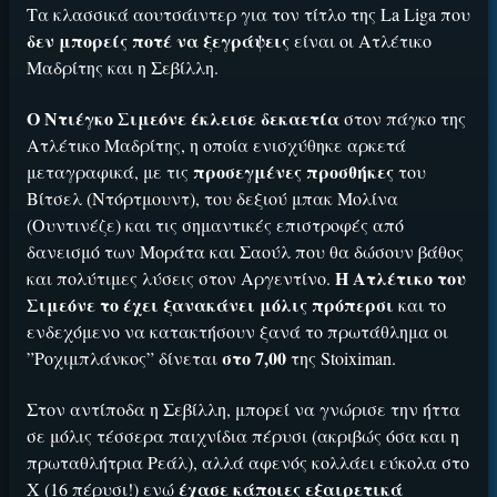
Τα κλασσικά αουτσάιντερ για τον τίτλο της
La Liga
που
δεν μπορείς ποτέ να ξεγράψεις
είναι οι Ατλέτικο
Μαδρίτης και η Σεβίλλη.
Ο Ντιέγκο Σιμεόνε έκλεισε δεκαετία
στον πάγκο της
Ατλέτικο Μαδρίτης, η οποία ενισχύθηκε αρκετά
προσεγμένες προσθήκες
μεταγραφικά, με τις
του
Βίτσελ (Ντόρτμουντ), του δεξιού μπακ Μολίνα
(Ουντινέζε) και τις σημαντικές επιστροφές από
δανεισμό των Μοράτα και Σαούλ που θα δώσουν βάθος
Η Ατλέτικο του
και πολύτιμες λύσεις στον Αργεντίνο.
ΕΓΚΡΙΣΗ ΑΠΟ ΑΡΧΟΝΤΑ ΕΓΚΡΙΣΗ ΑΠΟ ΑΡΧΟΝΤΑ
Σιμεόνε το έχει ξανακάνει μόλις πρόπερσι
και το
ενδεχόμενο να κατακτήσουν ξανά το πρωτάθλημα οι
στο 7,00
”Ροχιμπλάνκος”
δίνεται
της
Stoiximan
.
Στον αντίποδα η Σεβίλλη, μπορεί να γνώρισε την ήττα
σε μόλις τέσσερα παιχνίδια πέρυσι (ακριβώς όσα και η
πρωταθλήτρια Ρεάλ), αλλά αφενός κολλάει εύκολα στο
έχασε κάποιες εξαιρετικά
Χ (16 πέρυσι!) ενώ