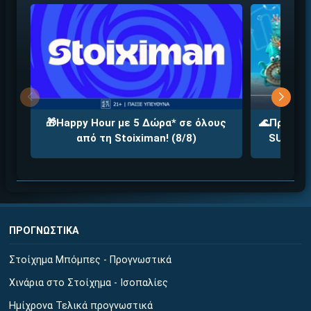
🎁Happy Hour με 5 Δώρα* σε όλους
🌊Προσφορ
από τη Stoiximan! (8/8)
SUMMERA
ΠΡΟΓΝΩΣΤΙΚΑ
Στοίχημα Μπόμπες - Προγνωστικά
Χινάρια στο Στοίχημα - Ισοπαλίες
Ημίχρονα Τελικά προγνωστικά