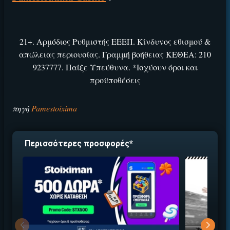
ΕΓΚΡΙΣΗ ΑΠΟ ΑΡΧΟΝΤΑ ΕΓΚΡΙΣΗ ΑΠΟ ΑΡΧΟΝΤΑ
Βρέθηκε στοιχηματική με:
21+. Αρμόδιος Ρυθμιστής ΕΕΕΠ. Κίνδυνος εθισμού &
απώλειας περιουσίας. Γραμμή βοήθειας ΚΕΘΕΑ: 210
9237777. Παίξε Υπεύθυνα. *Ισχύουν όροι και
προϋποθέσεις
Εύκολη εγγραφή
πηγή
Pamestoixima
Άμεση ταυτοποίηση
Γρήγορες αναλήψεις
Περισσότερες προσφορές*
↪ΠΑΙΞΕ ΝΟΜΙΜΑ
ΕΕΕΠ | 21+ | ΠΑΙΞΕ ΥΠΕΥΘΥΝΑ