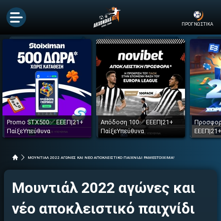
ΠΡΟΓΝΩΣΤΙΚΑ
Promo STX500✅ ΕΕΕΠ|21+
Απόδοση 100✅ ΕΕΕΠ|21+
Προσφορ
ΠαίξεΥπεύθυνα
ΠαίξεΥπεύθυνα
ΕΕΕΠ|21+
ΜΟΥΝΤΙΑΛ 2022 ΑΓΩΝΕΣ ΚΑΙ ΝΕΟ ΑΠΟΚΛΕΙΣΤΙΚΟ ΠΑΙΧΝΙΔΙ PAMESTOIXIMA!
Μουντιάλ 2022 αγώνες και
νέο αποκλειστικό παιχνίδι