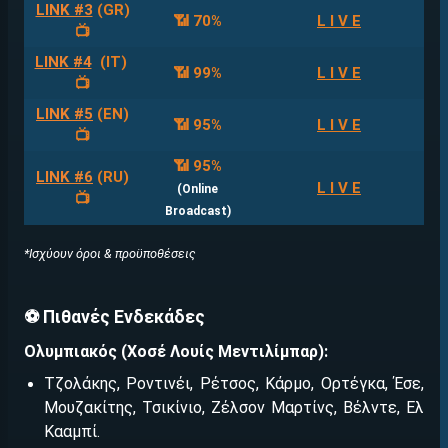
LINK #3
(GR)
📶 70%
L I V E
📺
LINK #4
(IT)
📶 99%
L I V E
📺
LINK #5
(ΕΝ)
📶 95%
L I V E
📺
📶 95%
LINK #6
(RU)
L I V E
(Online
📺
Broadcast)
*Ισχύουν όροι & προϋποθέσεις
⚽ Πιθανές Ενδεκάδες
Ολυμπιακός (Χοσέ Λουίς Μεντιλίμπαρ):
Τζολάκης, Ροντινέι, Ρέτσος, Κάρμο, Ορτέγκα, Έσε,
Μουζακίτης, Τσικίνιο, Ζέλσον Μαρτίνς, Βέλντε, Ελ
Κααμπί.