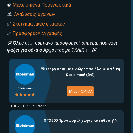
ΕΓΚΡΙΣΗ ΑΠΟ ΑΡΧΟΝΤΑ ΕΓΚΡΙΣΗ ΑΠΟ ΑΡΧΟΝΤΑ
⚽️
Μελετημένα Προγνωστικά
✍️
Αναλύσεις αγώνων
✅
Στοιχηματικές εταιρίες
✅
Προσφορές* εγγραφής
💯 Όλες οι ..τούμπανο προσφορές* σήμερα, που έχει
ψάξει για σένα ο Άρχοντας με 1ΚΛΙΚ ↓↓ 💯
🎁Happy Hour με 5 Δώρα* σε όλους από τη
Stoiximan! (8/8)
Stoiximan
ΠΑΙΞΕ ΝΟΜΙΜΑ
☆☆☆☆☆
★★★★★
ΕΕΕΠ | 21+ | ΠΑΙΞΕ ΥΠΕΥΘΥΝΑ
STX500 Προσφορά* χωρίς κατάθεση*⭐