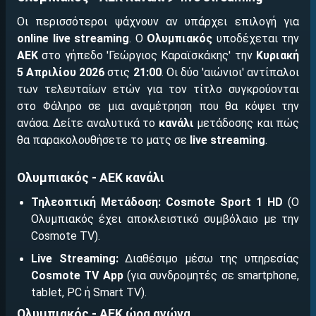
Οι περισσότεροι ψάχνουν αν υπάρχει επιλογή για
online live streaming
. Ο
Ολυμπιακός
υποδέχεται την
ΑΕΚ
στο γήπεδο 'Γεώργιος Καραϊσκάκης' την
Κυριακή
5 Απριλίου 2026
στις
21:00
. Οι δύο 'αιώνιοι' αντίπαλοι
των τελευταίων ετών για τον τίτλο συγκρούονται
στο Φάληρο σε μια αναμέτρηση που θα κόψει την
ανάσα. Δείτε αναλυτικά το
κανάλι
μετάδοσης και πώς
θα παρακολουθήσετε το ματς σε
live streaming
.
Ολυμπιακός - ΑΕΚ κανάλι
Τηλεοπτική Μετάδοση:
Cosmote Sport 1 HD
(Ο
Ολυμπιακός έχει αποκλειστικό συμβόλαιο με την
Cosmote TV).
Live Streaming:
Διαθέσιμο μέσω της υπηρεσίας
Cosmote TV App
(για συνδρομητές σε smartphone,
tablet, PC ή Smart TV).
Ολυμπιακός - ΑΕΚ ώρα αγώνα