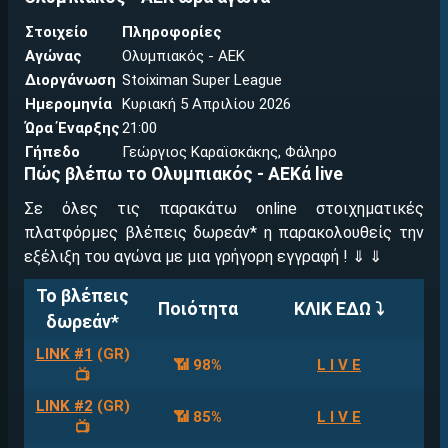
Στοιχείο
Πληροφορίες
Αγώνας
Ολυμπιακός - ΑΕΚ
Διοργάνωση
Stoiximan Super League
Ημερομηνία
Κυριακή 5 Απριλίου 2026
Ώρα Έναρξης
21:00
Γήπεδο
Γεώργιος Καραϊσκάκης, Φάληρο
Πώς βλέπω το Ολυμπιακός - ΑΕΚά live
Σε όλες τις παρακάτω online στοιχηματικές
πλατφόρμες βλέπεις δωρεάν* η παρακολουθείς την
εξέλιξη του αγώνα με μια γρήγορη εγγραφή ! ⇓ ⇓
Το βλέπεις
Ποιότητα
ΚΛΙΚ ΕΔΩ ⤵
δωρεάν*
LINK #1
(GR)
📶 98%
L I V E
📺
LINK #2
(GR)
📶 85%
L I V E
📺