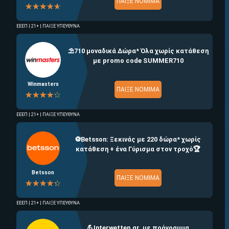
ΠΑΙΞΕ ΝΟΜΙΜΑ
☆☆☆☆☆
★★★★★
ΕΕΕΠ | 21+ | ΠΑΙΞΕ ΥΠΕΥΘΥΝΑ
⛱️710 μοναδικά Δώρα* Όλα χωρίς κατάθεση
με promo code SUMMER710
Winmasters
ΠΑΙΞΕ ΝΟΜΙΜΑ
☆☆☆☆☆
★★★★★
ΕΕΕΠ | 21+ | ΠΑΙΞΕ ΥΠΕΥΘΥΝΑ
⚽Betsson: Ξεκινάς με 220 δώρα* χωρίς
κατάθεση + ένα Γύρισμα στον τροχό🏆
Betsson
ΠΑΙΞΕ ΝΟΜΙΜΑ
☆☆☆☆☆
★★★★★
ΕΕΕΠ | 21+ | ΠΑΙΞΕ ΥΠΕΥΘΥΝΑ
💪Interwetten.gr, με πρόγραμμα