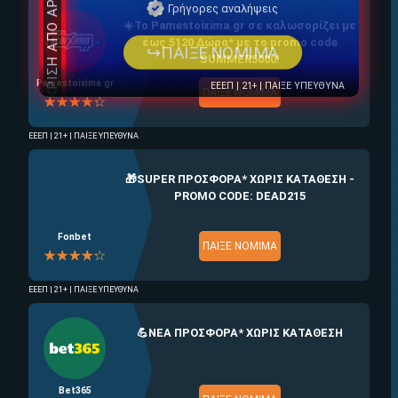
ΕΓΚΡΙΣΗ ΑΠΟ ΑΡΧΟΝΤΑ ΕΓΚΡΙΣΗ ΑΠΟ ΑΡΧΟΝΤΑ
Γρήγορες αναλήψεις
☀️To Pamestoixima.gr σε καλωσορίζει με
↪ΠΑΙΞΕ ΝΟΜΙΜΑ
έως 5120 Δώρα* με το promo code
SUMMER5000!
Pamestoixima.gr
ΕΕΕΠ | 21+ | ΠΑΙΞΕ ΥΠΕΥΘΥΝΑ
ΠΑΙΞΕ ΝΟΜΙΜΑ
☆☆☆☆☆
★★★★★
ΕΕΕΠ | 21+ | ΠΑΙΞΕ ΥΠΕΥΘΥΝΑ
🎁SUPER ΠΡΟΣΦΟΡΑ* ΧΩΡΙΣ ΚΑΤΑΘΕΣΗ -
PROMO CODE: DEAD215
Fonbet
ΠΑΙΞΕ ΝΟΜΙΜΑ
☆☆☆☆☆
★★★★★
ΕΕΕΠ | 21+ | ΠΑΙΞΕ ΥΠΕΥΘΥΝΑ
💪ΝΕΑ ΠΡΟΣΦΟΡΑ* ΧΩΡΙΣ ΚΑΤΑΘΕΣΗ
Bet365