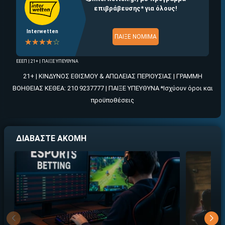
επιβράβευσης* για όλους!
Interwetten
ΠΑΙΞΕ ΝΟΜΙΜΑ
☆☆☆☆☆
★★★★★
ΕΕΕΠ | 21+ | ΠΑΙΞΕ ΥΠΕΥΘΥΝΑ
21+ | ΚΙΝΔΥΝΟΣ ΕΘΙΣΜΟΥ & ΑΠΩΛΕΙΑΣ ΠΕΡΙΟΥΣΙΑΣ | ΓΡΑΜΜΗ
ΒΟΗΘΕΙΑΣ ΚΕΘΕΑ: 210 9237777 | ΠΑΙΞΕ ΥΠΕΥΘΥΝΑ *Ισχύουν όροι και
προϋποθέσεις
ΔΙΑΒΑΣΤΕ ΑΚΟΜΗ