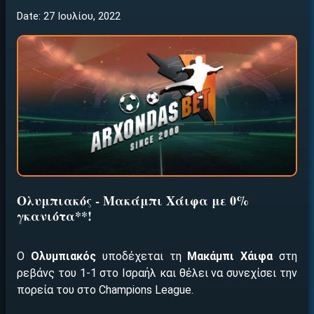
Date: 27 Ιουλίου, 2022
Ολυμπιακός - Μακάμπι Χάιφα με 0%
γκανιότα**!
Ο
Ολυμπιακός
υποδέχεται τη
Μακάμπι
Χάιφα
στη
ρεβάνς του 1-1 στο Ισραήλ και θέλει να συνεχίσει την
πορεία του στο
Champions
League
.