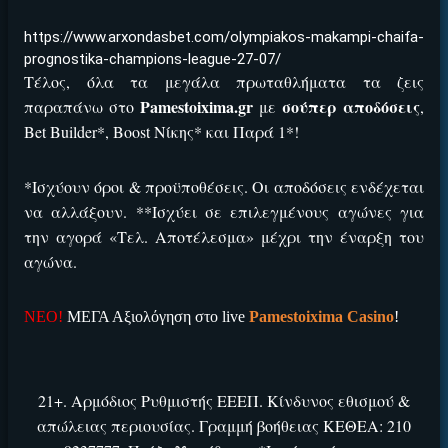
ΕΓΚΡΙΣΗ ΑΠΟ ΑΡΧΟΝΤΑ ΕΓΚΡΙΣΗ ΑΠΟ ΑΡΧΟΝΤΑ
https://www.arxondasbet.com/olympiakos-makampi-chaifa-
prognostika-champions-league-27-07/
Τέλος, όλα τα μεγάλα πρωταθλήματα τα ζεις
Pamestoixima
.
gr
σούπερ αποδόσεις
παραπάνω στο
με
,
Bet
Builder
*,
Boost
Νίκης* και Παρά 1*!
*Ισχύουν όροι & προϋποθέσεις. Οι αποδόσεις ενδέχεται
ΕΓΚΡΙΣΗ ΑΠΟ ΑΡΧΟΝΤΑ ΕΓΚΡΙΣΗ ΑΠΟ ΑΡΧΟΝΤΑ
να αλλάξουν.
**Ισχύει σε επιλεγμένους αγώνες για
την αγορά «Τελ. Αποτέλεσμα» μέχρι την έναρξη του
αγώνα.
ΝΕΟ!
ΜΕΓΑ Αξιολόγηση στο live
Pamestoixima Casino
!
21+. Αρμόδιος Ρυθμιστής ΕΕΕΠ. Κίνδυνος εθισμού &
απώλειας περιουσίας. Γραμμή βοήθειας ΚΕΘΕΑ: 210