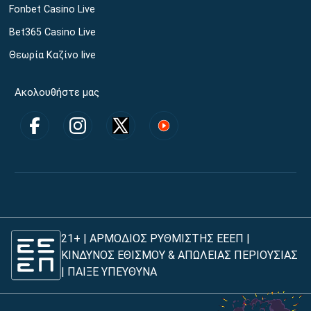
Fonbet Casino Live
Bet365 Casino Live
Θεωρία Καζίνο live
Ακολουθήστε μας
21+ | ΑΡΜΟΔΙΟΣ ΡΥΘΜΙΣΤΗΣ ΕΕΕΠ |
ΚΙΝΔΥΝΟΣ ΕΘΙΣΜΟΥ & ΑΠΩΛΕΙΑΣ ΠΕΡΙΟΥΣΙΑΣ
|
ΠΑΙΞΕ ΥΠΕΥΘΥΝΑ