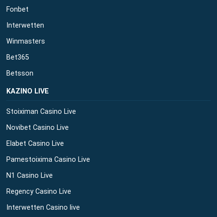
Fonbet
Interwetten
Winmasters
Bet365
Betsson
ΚΑΖΙΝΟ LIVE
Stoiximan Casino Live
Novibet Casino Live
Elabet Casino Live
Pamestoixima Casino Live
N1 Casino Live
Regency Casino Live
Interwetten Casino live