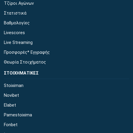
Τζίροι Αγώνων
Στατιστικά
Βαθμολογίες
Livescores
Live Streaming
Προσφορές* Εγγραφής
Θεωρία Στοιχήματος
ΣΤΟΙΧΗΜΑΤΙΚΕΣ
Stoiximan
Novibet
Elabet
Pamestoixima
Fonbet