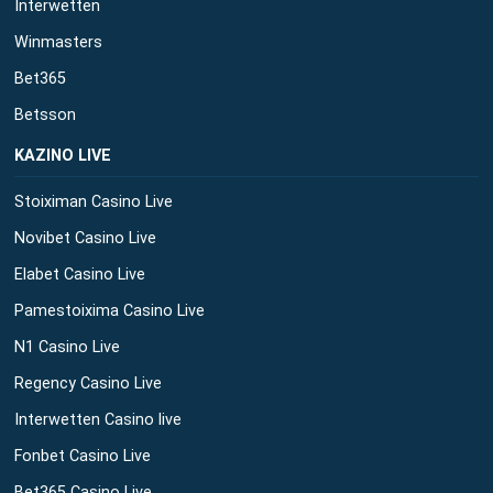
Interwetten
Winmasters
Bet365
Betsson
ΚΑΖΙΝΟ LIVE
Stoiximan Casino Live
Novibet Casino Live
Elabet Casino Live
Pamestoixima Casino Live
N1 Casino Live
Regency Casino Live
Interwetten Casino live
Fonbet Casino Live
Bet365 Casino Live