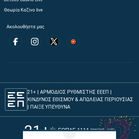
Θεωρία Καζίνο live
Ακολουθήστε μας
21+ | ΑΡΜΟΔΙΟΣ ΡΥΘΜΙΣΤΗΣ ΕΕΕΠ |
ΚΙΝΔΥΝΟΣ ΕΘΙΣΜΟΥ & ΑΠΩΛΕΙΑΣ ΠΕΡΙΟΥΣΙΑΣ
|
ΠΑΙΞΕ ΥΠΕΥΘΥΝΑ
21+