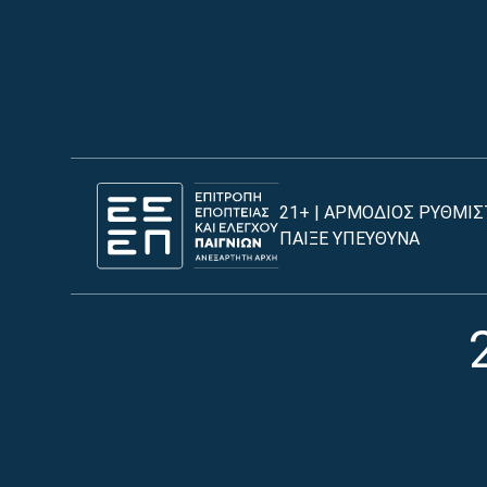
21+ | ΑΡΜΟΔΙΟΣ ΡΥΘΜΙΣ
ΠΑΙΞΕ ΥΠΕΥΘΥΝΑ