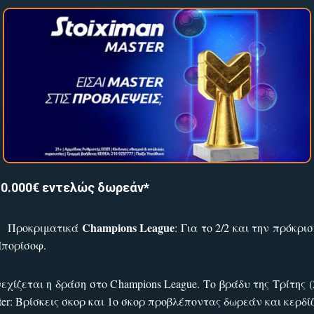
10.000€ εντελώς δωρεάν*
r
Champions League
.
Προκριματικά
: Για το 2/2 και την πρόκρ
Μπορίσοφ.
χίζεται η δράση στο Champions League. Το βράδυ της Τρίτης 
er: Βρίσκεις σκορ και 1ο σκορ προβλέποντας δωρεάν και κερδίζ