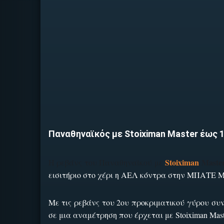
Παναθηναϊκός με Stoiximan Master έως 
Stoiximan
Maste
H ρεβάνς του Παναθηναϊκού με
εισιτήριο στο χέρι η ΑΕΛ κόντρα στην ΜΠΑΤΕ 
Με τις ρεβάνς του 2ου προκριματικού γύρου συνε
σε μια αναμέτρηση που έρχεται με Stoiximan Mast