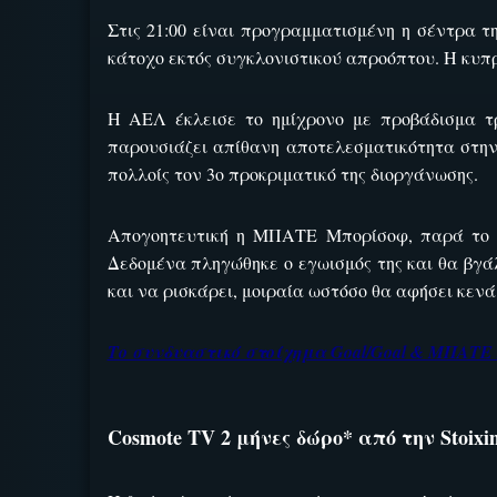
Στις 21:00 είναι προγραμματισμένη η σέντρα 
κάτοχο εκτός συγκλονιστικού απροόπτου. Η κυπρ
Η ΑΕΛ έκλεισε το ημίχρονο με προβάδισμα τ
παρουσιάζει απίθανη αποτελεσματικότητα στην 
πολλοίς τον 3ο προκριματικό της διοργάνωσης.
Απογοητευτική η ΜΠΑΤΕ Μπορίσοφ, παρά το γ
Δεδομένα πληγώθηκε ο εγωισμός της και θα βγάλ
και να ρισκάρει, μοιραία ωστόσο θα αφήσει κενά
Το συνδυαστικό στοίχημα Goal/Goal & ΜΠΑΤΕ Μπο
Cosmote TV 2 μήνες δώρο* από την Stoixi