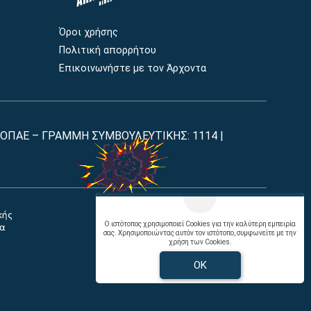
Όροι χρήσης
Πολιτική απορρήτου
Επικοινωνήστε με τον Άρχοντα
ΕΓΚΡΙ
κε στοιχηματική με:
ολη εγγραφή
ΟΠΑΕ – ΓΡΑΜΜΗ ΣΥΜΒΟΥΛΕΥΤΙΚΗΣ: 1114 |
ση ταυτοποίηση
γορες αναλήψεις
ΕΓΚΡΙΣΗ ΑΠΟ ΑΡΧΟΝΤΑ ΕΓΚΡΙΣΗ ΑΠΟ ΑΡΧΟΝΤΑ
↪ΠΑΙΞΕ ΝΟΜΙΜΑ
Ο ιστότοπος χρησιμοποιεί Cookies για την καλύτερη εμπειρία
σας. Χρησιμοποιώντας αυτόν τον ιστότοπο, συμφωνείτε με την
1+ | ΠΑΙΞΕ ΥΠΕΥΘΥΝΑ
χρήση των Cookies.
OK