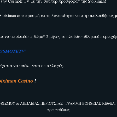
στην Cosmote TV με την σούπερ προσφορά* της Stoiximan!
 Η Stoiximan σου προσφέρει τη δυνατότητα να παρακολουθήσεις
α να απολαύσεις δώρο* 2 μήνες το πλούσιο αθλητικό περιεχόμ
“COSMOTETV”
έχεται να υπόκεινται σε αλλαγές.
oiximan Casino
!
ΘΙΣΜΟΥ & ΑΠΩΛΕΙΑΣ ΠΕΡΙΟΥΣΙΑΣ | ΓΡΑΜΜΗ ΒΟΗΘΕΙΑΣ ΚΕΘΕΑ: 210
προϋποθέσεις