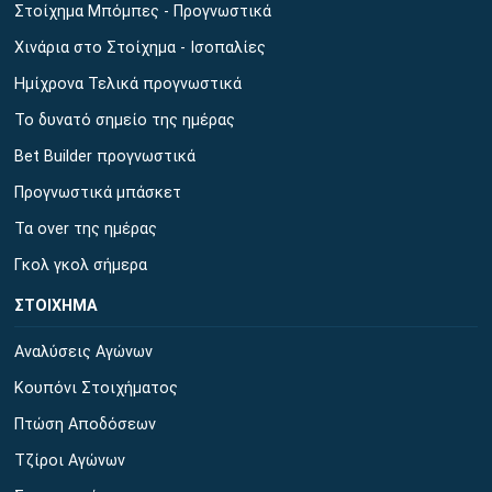
Στοίχημα Μπόμπες - Προγνωστικά
Χινάρια στο Στοίχημα - Ισοπαλίες
Ημίχρονα Τελικά προγνωστικά
Το δυνατό σημείο της ημέρας
Bet Builder προγνωστικά
Προγνωστικά μπάσκετ
Τα over της ημέρας
Γκολ γκολ σήμερα
ΣΤΟΙΧΗΜΑ
Αναλύσεις Αγώνων
Κουπόνι Στοιχήματος
Πτώση Αποδόσεων
Τζίροι Αγώνων