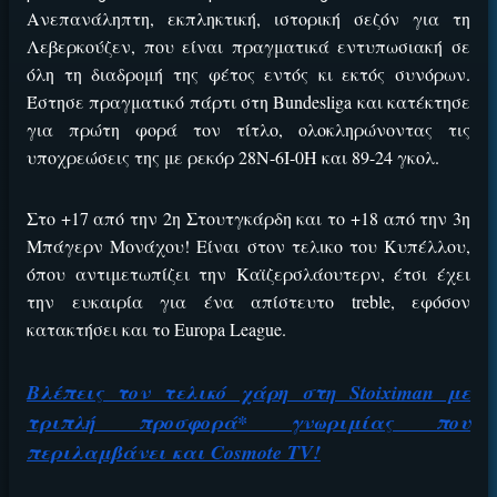
Ανεπανάληπτη, εκπληκτική, ιστορική σεζόν για τη
Λεβερκούζεν, που είναι πραγματικά εντυπωσιακή σε
ΕΓΚΡΙΣΗ ΑΠΟ ΑΡΧΟΝΤΑ ΕΓΚΡΙΣΗ ΑΠΟ ΑΡΧΟΝΤΑ
όλη τη διαδρομή της φέτος εντός κι εκτός συνόρων.
Έστησε πραγματικό πάρτι στη Bundesliga και κατέκτησε
για πρώτη φορά τον τίτλο, ολοκληρώνοντας τις
υποχρεώσεις της με ρεκόρ 28Ν-6Ι-0Η και 89-24 γκολ.
Στο +17 από την 2η Στουτγκάρδη και το +18 από την 3η
Μπάγερν Μονάχου! Είναι στον τελικο του Κυπέλλου,
όπου αντιμετωπίζει την Καϊζερσλάουτερν, έτσι έχει
την ευκαιρία για ένα απίστευτο treble, εφόσον
κατακτήσει και το Europa League.
Βλέπεις τον τελικό χάρη στη Stoiximan με
τριπλή προσφορά* γνωριμίας που
περιλαμβάνει και Cosmote TV!