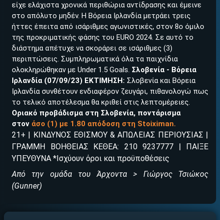
ΕΓΚΡΙΣΗ ΑΠΟ ΑΡΧΟΝΤΑ ΕΓΚΡΙΣΗ ΑΠΟ ΑΡΧΟΝΤΑ
είχε ελάχιστα χρονικά περιθώρια αντίδρασης και έμεινε
στο απόλυτο μηδέν. Η Βόρεια Ιρλανδία μετράει τρεις
ήττες έπειτα από ισάριθμες αγωνιστικές, στον 8ο όμιλο
Εύκολη εγγραφή
της προκριματικής φάσης του EURO 2024. Σε αυτό το
Άμεση ταυτοποίηση
διάστημα απέτυχε να σκοράρει σε ισάριθμες (3)
Γρήγορες αναλήψεις
περιπτώσεις. Συμπληρωματικά όλα τα παιχνίδια
↪ΠΑΙΞΕ ΝΟΜΙΜΑ
ολοκληρώθηκαν με Under 1.5 Goals.
Σλοβενία - Βόρεια
Ιρλανδία (07/09/23) ΕΚΤΙΜΗΣΗ:
Σλοβενία και Βόρεια
Ιρλανδία συνθέτουν ενδιαφέρον ζευγάρι, πιθανολογώ πως
ΕΕΕΠ | 21+ | ΠΑΙΞΕ ΥΠΕΥΘΥΝΑ
το τελικό αποτέλεσμα θα κριθεί στις λεπτομέρειες.
Οριακό προβάδισμα στη Σλοβενία, ποντάρισμα
στον
άσο (1) με 1.80 απόδοση
στη Stoiximan.
21+ | ΚΙΝΔΥΝΟΣ ΕΘΙΣΜΟΥ & ΑΠΩΛΕΙΑΣ ΠΕΡΙΟΥΣΙΑΣ |
ΓΡΑΜΜΗ ΒΟΗΘΕΙΑΣ ΚΕΘΕΑ: 210 9237777 | ΠΑΙΞΕ
ΥΠΕΥΘΥΝΑ *Ισχύουν όροι και προϋποθέσεις
Από την ομάδα του Άρχοντα > Γιώργος Τσιώκος
(Gunner)