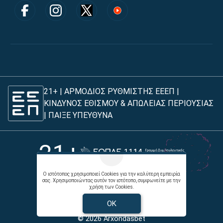
21+ | ΑΡΜΟΔΙΟΣ ΡΥΘΜΙΣΤΗΣ ΕΕΕΠ |
ΚΙΝΔΥΝΟΣ ΕΘΙΣΜΟΥ & ΑΠΩΛΕΙΑΣ ΠΕΡΙΟΥΣΙΑΣ
|
ΠΑΙΞΕ ΥΠΕΥΘΥΝΑ
21+
Ο ιστότοπος χρησιμοποιεί Cookies για την καλύτερη εμπειρία
σας. Χρησιμοποιώντας αυτόν τον ιστότοπο, συμφωνείτε με την
χρήση των Cookies.
Όροι χρήσης |
Πολιτική απορρήτου |
Επικοινωνήστε με τον Άρχοντα
OK
© 2026 Arxondasbet