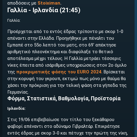
αποδόσεις με
Stoiximan
.
Γαλλία - Ιρλανδία (21:45)
Γαλλία:
Προέρχεται από το εντός έδρας τρίποντο με σκορ 1-0
απέναντι στην Ελλάδα. Προηγήθηκε με πέναλτι του
Εμπαπέ στο 55ο λεπτό του ματς, στο 69' απέκτησε
αριθμητικό πλεονέκτημα και διαφύλαξε το θετικό
αποτέλεσμα μέχρι τέλους. Η Γαλλία μετράει τέσσερις
νίκες έπειτα από ισάριθμες υποχρεώσεις στον 2ο όμιλο
της
προκριματικής φάσης του EURO 2024
. Βρίσκεται
στην κορυφή του γκρουπ, εκτιμώ πως μόνο με θαύμα θα
χάσει την πρόκριση για την τελική φάση στα γήπεδα της
Γερμανίας.
Φόρμα, Στατιστικά, Βαθμολογία, Προϊστορία
Ιρλανδία:
Στις 19/06 επιβεβαίωσε τον τίτλο του ξεκάθαρου
φαβορί απέναντι στο αδύναμο Γιβραλτάρ. Επικράτησε
εντός έδρας με σκορ 3-0 και πέτυχε την πρώτη της νίκη,