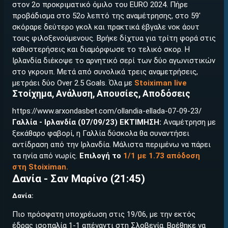
στον 2ο προκριματικό όμιλο του EURO 2024. Πήρε
προβάδισμα στο 52ο λεπτό της αναμέτρησης, στο 59'
σκόραρε δεύτερο γκολ και πρακτικά έβγαλε νοκ άουτ
τους φιλοξενούμενους. Βρήκε δίχτυα για τρίτη φορά στις
καθυστερήσεις και διαμόρφωσε το τελικό σκορ. Η
Ιρλανδία διέκοψε το αρνητικό σερί των δύο αγωνιστικών
στο γκρουπ. Μετά από συνολικά τρεις αναμετρήσεις,
μετράει δύο Over 2.5 Goals. Όλα με
Stoiximan live
Στοίχημα, Ανάλυση, Απουσίες, Αποδόσεις
https://www.arxondasbet.com/ollandia-ellada-07-09-23/
Γαλλία - Ιρλανδία (07/09/23) ΕΚΤΙΜΗΣΗ:
Αναμέτρηση με
ξεκάθαρο φαβορί, η Γαλλία δύσκολα θα συναντήσει
αντίδραση από την Ιρλανδία. Μάλιστα περιμένω να πάρει
τα ηνία από νωρίς.
Επιλογή το
1/1 με 1.73 απόδοση
στη Stoiximan.
Δανία - Σαν Μαρίνο (21:45)
Δανία:
Πιο πρόσφατη υποχρέωση στις 19/06, με την εκτός
έδρας ισοπαλία 1-1 απέναντι στη Σλοβενία. Βρέθηκε να