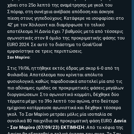
χάνει στο 25ο λεπτό της αναμέτρησης με γκολ του
ΕΓΚΡΙΣΗ ΑΠΟ ΑΡΧΟΝΤΑ ΕΓΚΡΙΣΗ ΑΠΟ ΑΡΧΟΝΤΑ
Σπόραρ, στη συνέχεια ανέβασε απόδοση και άσκησε
πίεση στους γηπεδούχους. Κατάφερε να ισοφαρίσει στο
42' με τον Χόιλουντ και διαμόρφωσε το τελικό
αποτέλεσμα. Η Δανία έχει 7 βαθμούς μετά από τέσσερις
αγωνιστικές στον 8 όμιλο της προκριματικής φάσης του
EURO 2024. Σε αυτό το διάστημα το Goal/Goal
εμφανίστηκε σε τρεις περιπτώσεις.
Σαν Μαρίνο:
Στις 19/06, ηττήθηκε εκτός έδρας με σκορ 6-0 από τη
Φινλανδία. Αποτέλεσμα που κρίνεται απόλυτα
φυσιολογικό, καθώς παραδοσιακά αποτελεί μία από τις
πιο αδύναμες ομάδες σε προκριματικές φάσεις μεγάλων
διοργανώσεων. Στο αγωνιστικό κομμάτι, δέχθηκε δύο
τέρματα μέχρι το 39ο λεπτό του αγώνα, στο δεύτερο
ημίχρονο κατέρρευσε αγωνιστικά και δέχθηκε τέσσερα
γκολ. Το Σαν Μαρίνο μετράει μόλις μία ισοπαλία σε
συνολικά 80 παιχνίδια σε προκριματική φάση EURO.
Δανία
- Σαν Μαρίνο (07/09/23) ΕΚΤΙΜΗΣΗ:
Από τα κέφια της