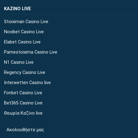
ΚΑΖΙΝΟ LIVE
Stoiximan Casino Live
Novibet Casino Live
Elabet Casino Live
Pamestoixima Casino Live
N1 Casino Live
Regency Casino Live
Interwetten Casino live
Fonbet Casino Live
Bet365 Casino Live
Θεωρία Καζίνο live
Ακολουθήστε μας