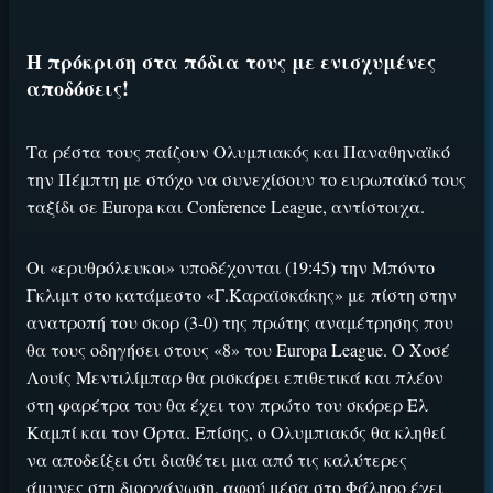
Η πρόκριση στα πόδια τους με ενισχυμένες
αποδόσεις!
Τα ρέστα τους παίζουν Ολυμπιακός και Παναθηναϊκό
την Πέμπτη με στόχο να συνεχίσουν το ευρωπαϊκό τους
ταξίδι σε
Europa
και
Conference League
, αντίστοιχα.
Οι «ερυθρόλευκοι» υποδέχονται (19:45) την Μπόντο
Γκλιμτ στο κατάμεστο «Γ.Καραϊσκάκης» με πίστη στην
ανατροπή του σκορ (3-0) της πρώτης αναμέτρησης που
θα τους οδηγήσει στους «8» του
Europa League
. Ο Χοσέ
Λουίς Μεντιλίμπαρ θα ρισκάρει επιθετικά και πλέον
στη φαρέτρα του θα έχει τον πρώτο του σκόρερ Ελ
Καμπί και τον Όρτα. Επίσης, ο Ολυμπιακός θα κληθεί
να αποδείξει ότι διαθέτει μια από τις καλύτερες
άμυνες στη διοργάνωση, αφού μέσα στο Φάληρο έχει