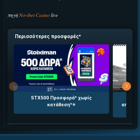
πηγή
Novibet Casino
live
Περισσότερες προσφορές*
STX500 Προσφορά* χωρίς
🦅Π
κατάθεση*⭐
αποδόσε