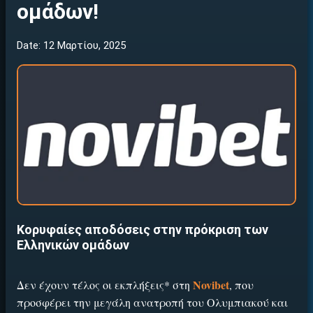
ομάδων!
Date: 12 Μαρτίου, 2025
Κορυφαίες αποδόσεις στην πρόκριση των
Ελληνικών ομάδων
Novibet
Δεν έχουν τέλος οι εκπλήξεις* στη
, που
προσφέρει την μεγάλη ανατροπή του Ολυμπιακού και