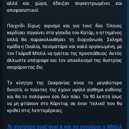
αλλά και χώρα, έδειξαν συγκεντρωμένοι και
αποφασιστικοί.
Παιχνίδι δίχως γυρισμό και για τους δύο. Όποιος
κερδίσει πηγαίνει στα γήπεδα του Κατάρ, ο ηττημένος
απλά θα παρακολουθήσει τη διοργάνωση. Σκληρή
ομάδα η Ουαλία, πεισματάρα και καλά οργανωμένη, με
τον Γκάρεθ Μπέιλ να ηγείται της προσπάθειας. Αυτός
άλλωστε υπέγραψε και τον αποκλεισμό της Αυστρίας
σκοράροντας δις.
Το κίνητρο της Ουκρανίας είναι το μεγαλύτερο
δυνατό, οι παίκτες της έχουν υψηλό αίσθημα ευθύνης
και θα το παλέψουν όσο δεν πάει. Τα 90 λεπτά ίσως
να μη φτάσουν στο Κάρντιφ, σε έναν 'τελικό' που θα
κριθεί στις λεπτομέρειες.
To στοίχημα goal/goal & και να σκοράρει ο Μπέιλ