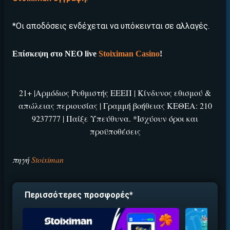
ΕΓΚΡΙΣΗ ΑΠΟ ΑΡΧΟΝΤΑ ΕΓΚΡΙΣΗ ΑΠΟ ΑΡΧΟΝΤΑ
Εύκολη εγγραφή
Άμεση ταυτοποίηση
*Οι αποδόσεις ενδέχεται να υπόκεινται σε αλλαγές.
Γρήγορες αναλήψεις
Επίσκεψη στο ΝΕΟ live
Stoiximan Casino
!
↪ΠΑΙΞΕ ΝΟΜΙΜΑ
ΕΕΕΠ | 21+ | ΠΑΙΞΕ ΥΠΕΥΘΥΝΑ
21+ |Αρμόδιος Ρυθμιστής ΕΕΕΠ | Κίνδυνος εθισμού &
απώλειας περιουσίας | Γραμμή βοήθειας ΚΕΘΕΑ: 210
9237777 | Παίξε Υπεύθυνα. *Ισχύουν όροι και
προϋποθέσεις
πηγή
Stoiximan
Περισσότερες προσφορές*