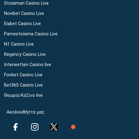
Stoiximan Casino Live
Novibet Casino Live
Elabet Casino Live
Pamestoixima Casino Live
N1 Casino Live
Regency Casino Live
Interwetten Casino live
Fonbet Casino Live
Bet365 Casino Live
Θεωρία Καζίνο live
Ακολουθήστε μας