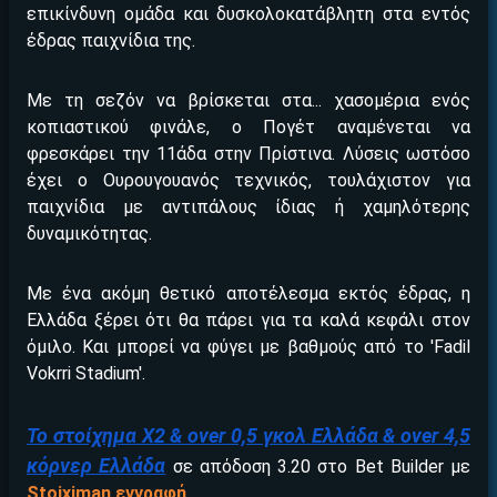
ΕΓΚΡΙΣΗ ΑΠΟ ΑΡΧΟΝΤΑ ΕΓΚΡΙΣΗ ΑΠΟ ΑΡΧΟΝΤΑ
επικίνδυνη ομάδα και δυσκολοκατάβλητη στα εντός
έδρας παιχνίδια της.
Με τη σεζόν να βρίσκεται στα... χασομέρια ενός
κοπιαστικού φινάλε, ο Πογέτ αναμένεται να
φρεσκάρει την 11άδα στην Πρίστινα. Λύσεις ωστόσο
έχει ο Ουρουγουανός τεχνικός, τουλάχιστον για
παιχνίδια με αντιπάλους ίδιας ή χαμηλότερης
δυναμικότητας.
Με ένα ακόμη θετικό αποτέλεσμα εκτός έδρας, η
Ελλάδα ξέρει ότι θα πάρει για τα καλά κεφάλι στον
Βρέθηκε στοιχηματική με:
όμιλο. Και μπορεί να φύγει με βαθμούς από το 'Fadil
Vokrri Stadium'.
Το στοίχημα Χ2 & over 0,5 γκολ Ελλάδα & over 4,5
κόρνερ Ελλάδα
σε απόδοση 3.20 στο Bet Builder με
Stoiximan εγγραφή
.