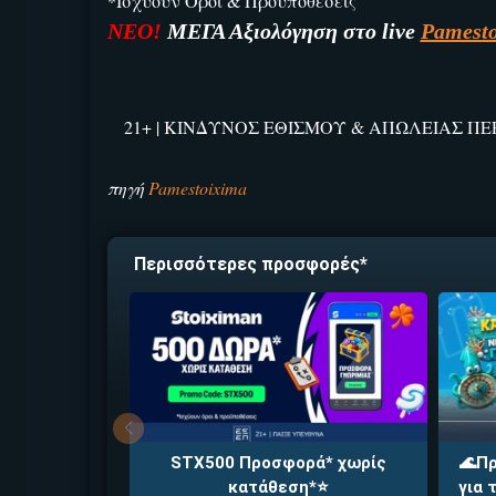
*Ισχύουν Όροι & Προϋποθέσεις
ΝΕΟ!
ΜΕΓΑ Αξιολόγηση στο live
Pamesto
21+ | ΚΙΝΔΥΝΟΣ ΕΘΙΣΜΟΥ & ΑΠΩΛΕΙΑΣ ΠΕΡΙ
πηγή
Pamestoixima
Περισσότερες προσφορές*
STX500 Προσφορά* χωρίς
🌊Π
κατάθεση*⭐
για 