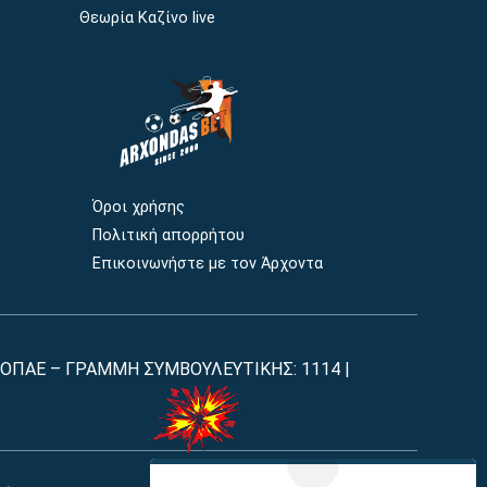
Θεωρία Καζίνο live
Όροι χρήσης
Πολιτική απορρήτου
Επικοινωνήστε με τον Άρχοντα
ΕΓΚ
κε στοιχηματική με:
ολη εγγραφή
ΟΠΑΕ – ΓΡΑΜΜΗ ΣΥΜΒΟΥΛΕΥΤΙΚΗΣ: 1114 |
ση ταυτοποίηση
γορες αναλήψεις
↪ΠΑΙΞΕ ΝΟΜΙΜΑ