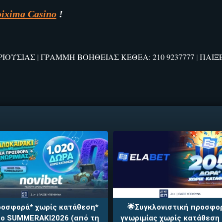
ixima Casino
!
ΟΥΣΙΑΣ | ΓΡΑΜΜΗ ΒΟΗΘΕΙΑΣ ΚΕΘΕΑ: 210 9237777 | ΠΑΙΞΕ 
ροσφορά* χωρίς κατάθεση*
🌟Συγκλονιστική προσφο
το SUMMERAKI2026 (από τη
γνωριμίας χωρίς κατάθεση