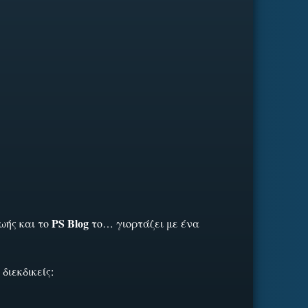
PS
Blog
ωής και το
το… γιορτάζει με ένα
 διεκδικείς: