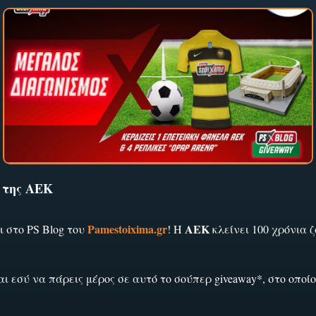
 της ΑΕΚ
Pamestoixima.gr
ΑΕΚ
ι στο
PS
Blog
του
!
Η
κλείνει 100 χρόνια ζ
 και εσύ να πάρεις μέρος σε αυτό το σούπερ
giveaway
*, στο οποίο