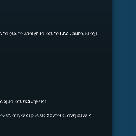
τα για το Στοίχημα και το Live Casino, κι όχι
ονόμια και εκπλήξεις!
ολές, συγκεντρώνεις πόντους, ανεβαίνεις