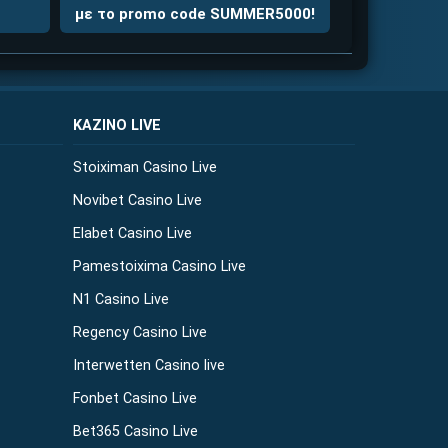
με το promo code SUMMER5000!
ΚΑΖΙΝΟ LIVE
Stoiximan Casino Live
Novibet Casino Live
Elabet Casino Live
Pamestoixima Casino Live
N1 Casino Live
Regency Casino Live
Interwetten Casino live
Fonbet Casino Live
Bet365 Casino Live