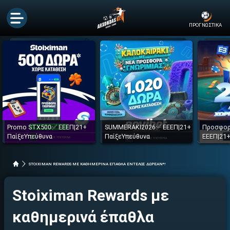
ΠΡΟΓΝΩΣΤΙΚΑ
Promo STX500✅ ΕΕΕΠ|21+
SUMMERAKI2026✅ ΕΕΕΠ|21+
Προσφορ
ΠαίξεΥπεύθυνα
ΠαίξεΥπεύθυνα
ΕΕΕΠ|21+
STOIXIMAN REWARDS ΜΕ ΚΑΘΗΜΕΡΙΝΑ ΕΠΑΘΛΑ ΕΝΤΕΛΩΣ ΔΩΡΕΑΝ*!
Stoiximan Rewards με
καθημερινά έπαθλα