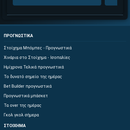
↪ΠΑΙΞΕ ΝΟΜΙΜΑ
ΕΕΕΠ | 21+ | ΠΑΙΞΕ ΥΠΕΥΘΥΝΑ
ΠΡΟΓΝΩΣΤΙΚΑ
Στοίχημα Μπόμπες - Προγνωστικά
Χινάρια στο Στοίχημα - Ισοπαλίες
Ημίχρονα Τελικά προγνωστικά
Το δυνατό σημείο της ημέρας
Bet Builder προγνωστικά
Προγνωστικά μπάσκετ
Τα over της ημέρας
Γκολ γκολ σήμερα
ΣΤΟΙΧΗΜΑ