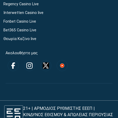
Regency Casino Live
Interwetten Casino live
Fonbet Casino Live
Bet365 Casino Live
Θεωρία Καζίνο live
Ακολουθήστε μας
21+ | ΑΡΜΟΔΙΟΣ ΡΥΘΜΙΣΤΗΣ ΕΕΕΠ |
ΚΙΝΔΥΝΟΣ ΕΘΙΣΜΟΥ & ΑΠΩΛΕΙΑΣ ΠΕΡΙΟΥΣΙΑΣ