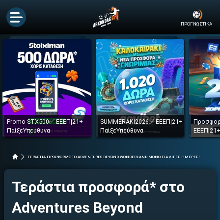
ΠΡΟΓΝΩΣΤΙΚΑ
Promo STX500✅ ΕΕΕΠ|21+
SUMMERAKI2026✅ ΕΕΕΠ|21+
Προσφορ
ΠαίξεΥπεύθυνα
ΠαίξεΥπεύθυνα
ΕΕΕΠ|21+
ΤΕΡΑΣΤΙΑ ΠΡΟΣΦΟΡΑ* ΣΤΟ ADVENTURES BEYOND WONDERLAND ΜΟΝΟ ΓΙΑ ΛΙΓΕΣ ΗΜΕΡΕΣ!
Τεράστια προσφορά* στο
Adventures Beyond