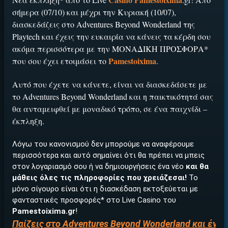
σήμερα (07/10) και μέχρι την Κυριακή (10/07),
διασκεδάζεις στο
Adventures
Beyond
Wonderland
της
Playtech
και έχεις την ευκαιρία να κάνεις τα κέρδη σου
ακόμα περισσότερα με την ΜΟΝΑΔΙΚΗ ΠΡΟΣΦΟΡΑ*
Pamestoixima
που σου έχει ετοιμάσει το
.
Αυτό που έχετε να κάνετε, είναι να διασκεδάσετε με
το
Adventures
Beyond
Wonderland
και η παικτικότητά σας
θα ανταμειφθεί με μοναδικό τρόπο, σε ένα παιχνίδι –
έκπληξη.
Λόγω του κανονισμού δεν μπορούμε να αναφέρουμε
περισσότερα και αυτό σημαίνει ότι θα πρέπει να μπεις
στον λογαριασμό σου ή να δημιουργήσεις ένα νέο
και θα
μάθεις όλες τις πληροφορίες που χρειάζεσαι!
Το
μόνο σίγουρο είναι ότι η διασκέδαση εκτοξεύεται με
φανταστικές προσφορές* στο
Live
Casino
του
Pamestoixima
.
gr
!
Παίζεις στο Adventures Beyond Wonderland και ένα