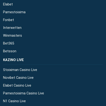
Elabet
Pamestoixima
Fonbet
Interwetten
Winmasters
Bet365
Betsson
ΚΑΖΙΝΟ LIVE
Stoiximan Casino Live
Novibet Casino Live
Elabet Casino Live
Pamestoixima Casino Live
N1 Casino Live