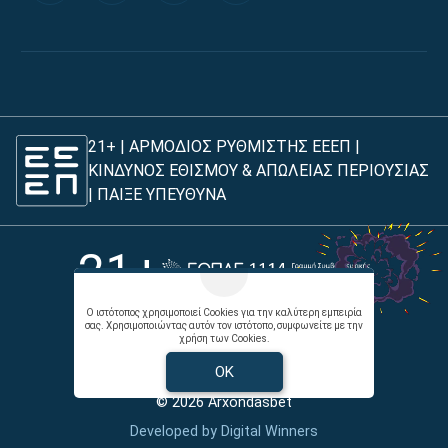
21+ | ΑΡΜΟΔΙΟΣ ΡΥΘΜΙΣΤΗΣ ΕΕΕΠ |
ΚΙΝΔΥΝΟΣ ΕΘΙΣΜΟΥ & ΑΠΩΛΕΙΑΣ ΠΕΡΙΟΥΣΙΑΣ
|
ΠΑΙΞΕ ΥΠΕΥΘΥΝΑ
21+
Ο ιστότοπος χρησιμοποιεί Cookies για την καλύτερη εμπειρία
σας. Χρησιμοποιώντας αυτόν τον ιστότοπο, συμφωνείτε με την
χρήση των Cookies.
Όροι χρήσης |
Πολιτική απορρήτου |
Επικοινωνήστε με τον Άρχοντα
OK
© 2026 Arxondasbet
Developed by
Digital Winners