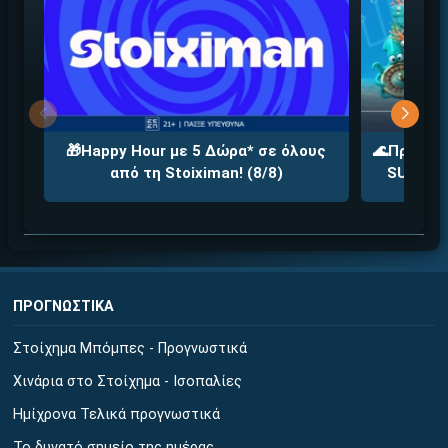
ΕΓΚΡΙΣΗ ΑΠΟ ΑΡΧΟΝΤΑ ΕΓΚΡΙΣΗ ΑΠΟ ΑΡΧΟΝΤΑ
Βρέθηκε στοιχηματική με:
🎁Happy Hour με 5 Δώρα* σε όλους
🌊Προσφορ
από τη Stoiximan! (8/8)
SUMMERA
Εύκολη εγγραφή
Άμεση ταυτοποίηση
ΠΡΟΓΝΩΣΤΙΚΑ
Γρήγορες αναλήψεις
Στοίχημα Μπόμπες - Προγνωστικά
↪ΠΑΙΞΕ ΝΟΜΙΜΑ
Χινάρια στο Στοίχημα - Ισοπαλίες
ΕΕΕΠ | 21+ | ΠΑΙΞΕ ΥΠΕΥΘΥΝΑ
Ημίχρονα Τελικά προγνωστικά
Το δυνατό σημείο της ημέρας