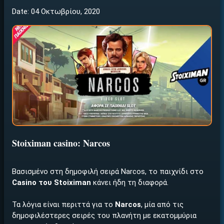
Date: 04 Οκτωβρίου, 2020
Stoiximan casino: Narcos
Βασισμένο στη δημοφιλή σειρά Narcos, το παιχνίδι στο
Casino του Stoiximan
κάνει ήδη τη διαφορά.
Τα λόγια είναι περιττά για το
Narcos
, μία από τις
δημοφιλέστερες σειρές του πλανήτη με εκατομμύρια