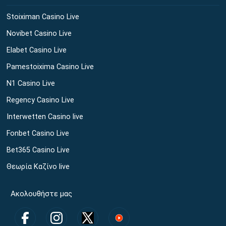
Stoiximan Casino Live
Novibet Casino Live
Elabet Casino Live
Pamestoixima Casino Live
N1 Casino Live
Regency Casino Live
Interwetten Casino live
Fonbet Casino Live
Bet365 Casino Live
Θεωρία Καζίνο live
Ακολουθήστε μας